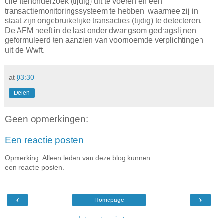
cliëntenonderzoek (tijdig) uit te voeren en een
transactiemonitoringssysteem te hebben, waarmee zij in
staat zijn ongebruikelijke transacties (tijdig) te detecteren.
De AFM heeft in de last onder dwangsom gedragslijnen
geformuleerd ten aanzien van voornoemde verplichtingen
uit de Wwft.
at
03:30
Delen
Geen opmerkingen:
Een reactie posten
Opmerking: Alleen leden van deze blog kunnen
een reactie posten.
‹
›
Homepage