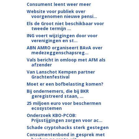
Consument leent weer meer
Website voor publiek over
voorgenomen nieuwe pensi...
Els de Groot niet beschikbaar voor
tweede termijn ...
ING voert wijzigingen door voor
verenigingen en st...
ABN AMRO organiseert BAvA over
medezeggenschapsreg...
Vals bericht in omloop met AFM als
afzender
Van Lanschot Kempen partner
Grachten­festival
Moet er een bofbelasting komen?
Bij ondernemers, die bij BKR
geregistreerd staan, ...
25 miljoen euro voor beschermen
ecosystemen
Onderzoek KBO-PCOB:
Prijsstijgingen zorgen voor ac...
Schade cryptohacks sterk gestegen
Consumentenbond in gesprek met