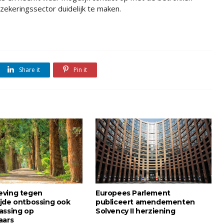
zekeringssector duidelijk te maken.
Share it
Pin it
eving tegen
Europees Parlement
jde ontbossing ook
publiceert amendementen
assing op
Solvency II herziening
aars