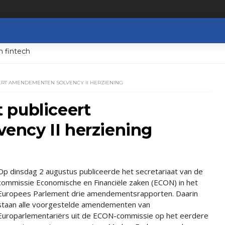
n fintech
RT AMENDEMENTEN SOLVENCY II HERZIENING
 publiceert
ncy II herziening
Op dinsdag 2 augustus publiceerde het secretariaat van de
commissie Economische en Financiële zaken (ECON) in het
Europees Parlement drie amendementsrapporten. Daarin
staan alle voorgestelde amendementen van
Europarlementariërs uit de ECON-commissie op het eerdere