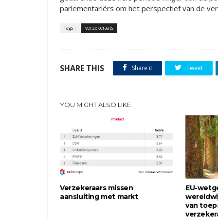
parlementariërs om het perspectief van de ver
Tags :
verzekeraats
SHARE THIS
Share it
Tweet
YOU MIGHT ALSO LIKE
Verzekeraars missen
EU-wetg
aansluiting met markt
wereldwi
van toep
verzeker