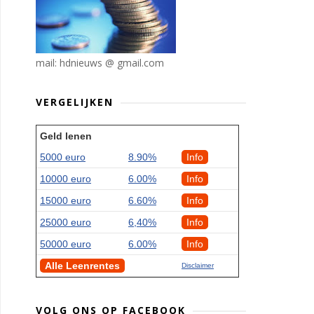
mail: hdnieuws @ gmail.com
VERGELIJKEN
Geld lenen
5000 euro
8.90%
Info
10000 euro
6.00%
Info
15000 euro
6.60%
Info
25000 euro
6,40%
Info
50000 euro
6.00%
Info
Alle Leenrentes
Disclaimer
VOLG ONS OP FACEBOOK