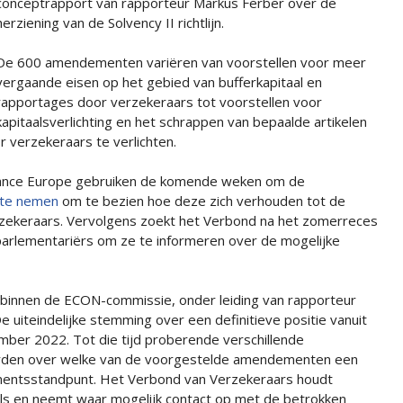
conceptrapport van rapporteur Markus Ferber over de
herziening van de Solvency II richtlijn.
De 600 amendementen variëren van voorstellen voor meer
vergaande eisen op het gebied van bufferkapitaal en
rapportages door verzekeraars tot voorstellen voor
kapitaalsverlichting en het schrappen van bepaalde artikelen
or verzekeraars te verlichten.
rance Europe gebruiken de komende weken om de
 te nemen
om te bezien hoe deze zich verhouden tot de
zekeraars. Vervolgens zoekt het Verbond na het zomerreces
parlementariërs om ze te informeren over de mogelijke
innen de ECON-commissie, onder leiding van rapporteur
e uiteindelijke stemming over een definitieve positie vanuit
ber 2022. Tot die tijd proberende verschillende
orden over welke van de voorgestelde amendementen een
rlementsstandpunt. Het Verbond van Verzekeraars houdt
ls en neemt waar mogelijk contact op met de betrokken