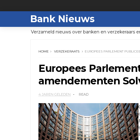
Bank Nieuws
Verzameld nieuws over banken en verzekeraars e
HOME
VERZEKERAATS
EUROPEES PARLEMENT PUBLICEE
Europees Parlement
amendementen Solve
4 JAREN GELEDEN
READ