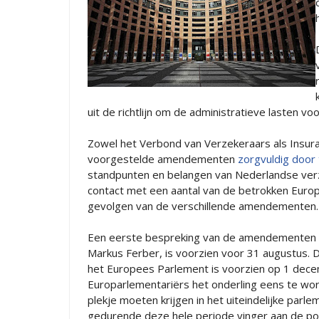
uit de richtlijn om de administratieve lasten vo
Zowel het Verbond van Verzekeraars als Insu
voorgestelde amendementen
zorgvuldig door
standpunten en belangen van Nederlandse ver
contact met een aantal van de betrokken Euro
gevolgen van de verschillende amendementen.
Een eerste bespreking van de amendementen b
Markus Ferber, is voorzien voor 31 augustus. D
het Europees Parlement is voorzien op 1 decem
Europarlementariërs het onderling eens te w
plekje moeten krijgen in het uiteindelijke pa
gedurende deze hele periode vinger aan de po