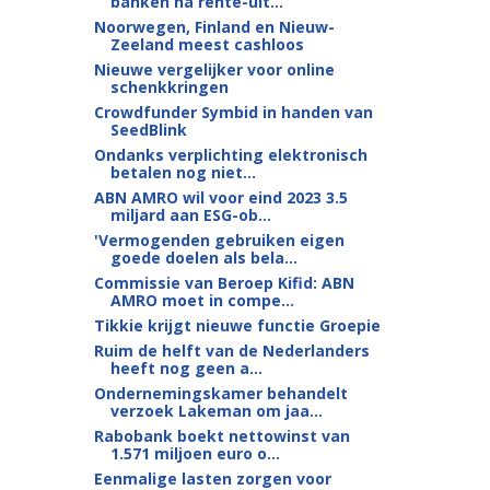
banken na rente-uit...
Noorwegen, Finland en Nieuw-
Zeeland meest cashloos
Nieuwe vergelijker voor online
schenkkringen
Crowdfunder Symbid in handen van
SeedBlink
Ondanks verplichting elektronisch
betalen nog niet...
ABN AMRO wil voor eind 2023 3.5
miljard aan ESG-ob...
'Vermogenden gebruiken eigen
goede doelen als bela...
Commissie van Beroep Kifid: ABN
AMRO moet in compe...
Tikkie krijgt nieuwe functie Groepie
Ruim de helft van de Nederlanders
heeft nog geen a...
Ondernemingskamer behandelt
verzoek Lakeman om jaa...
Rabobank boekt nettowinst van
1.571 miljoen euro o...
Eenmalige lasten zorgen voor