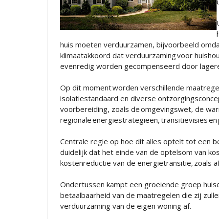
huis moeten verduurzamen, bijvoorbeeld omdat 
klimaatakkoord dat verduurzaming voor huishou
evenredig worden gecompenseerd door lagere en
Op dit moment worden verschillende maatregele
isolatiestandaard en diverse ontzorgingsconcep
voorbereiding, zoals de omgevingswet, de wa
regionale energiestrategieën, transitievisies en
Centrale regie op hoe dit alles optelt tot een 
duidelijk dat het einde van de optelsom van kost
kostenreductie van de energietransitie, zoals 
Ondertussen kampt een groeiende groep huis
betaalbaarheid van de maatregelen die zij zull
verduurzaming van de eigen woning af.