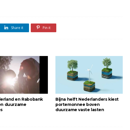
Share it
Pin it
erland en Rabobank
Bijna helft Nederlanders kiest
en duurzame
portemonnee boven
es
duurzame vaste lasten