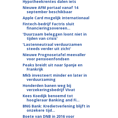
Hypotheekrentes dalen iets
Nieuwe AFM portaal vanaf 14
september beschikbaar
Apple Card mogelijk internationaal
Fintech-bedrijf Factris sluit
financieringsovereen...
'Duurzaam beleggen loont niet in
tijden van crisis'
'Lastenneutraal verduurzamen
steeds verder uit zicht'
Nieuwe Prognosetafel meevaller
voor pensioenfondsen
Peaks breidt uit naar Spanje en
Frankrijk
Mkb investeert minder en later in
verduurzaming
Honderden banen weg bij
verzekeringsbedrijf Vivat
Kees Koedijk benoemd tot
hoogleraar Banking and Fi...
BNG Bank: Kredietverlening blijft in
onzekere tijd...
Boete van DNB in 2016 voor