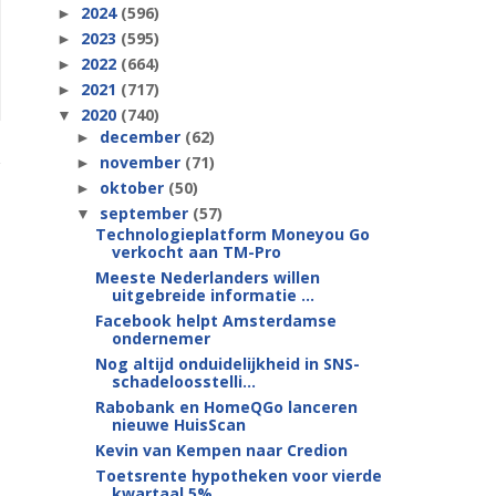
2024
(596)
►
2023
(595)
►
2022
(664)
►
2021
(717)
►
2020
(740)
▼
december
(62)
►
november
(71)
►
oktober
(50)
►
september
(57)
▼
Technologieplatform Moneyou Go
verkocht aan TM-Pro
Meeste Nederlanders willen
uitgebreide informatie ...
Facebook helpt Amsterdamse
ondernemer
Nog altijd onduidelijkheid in SNS-
schadeloosstelli...
Rabobank en HomeQGo lanceren
nieuwe HuisScan
Kevin van Kempen naar Credion
Toetsrente hypotheken voor vierde
kwartaal 5%