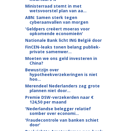
Ministerraad stemt in met
wetsvoorstel plan van aa...
ABN: Samen sterk tegen
cyberaanvallen van morgen
'Geldpers creëert moeras voor
opkomende economieën'
Nationale Bank licht ING België door
FinCEN-leaks tonen belang publiek-
private samenwer...
Moeten we ons geld investeren in
China?
Bewustzijn over
hypotheekverzekeringen is niet
hoo...
Merendeel Nederlanders zag grote
plannen niet door...
Premie DSW-verzekerden naar €
124,50 per maand
'Nederlandse belegger relatief
somber over economi...
'Fraudecontrole van banken schiet
door'