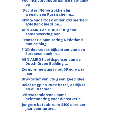
Pool richtte Amsterdamse nep-bank
op
'Dochter ING betrokken bij
wegsluizen Russische mi...
KPMG-onderzoek onder 200 merken:
ASN Bank biedt be...
ABN AMRO en ODDO BHF gaan
samenwerking aan
Transactie Monitoring Nederland
aan de slag
FIOD doorzoekt bijkantoor van een
Europese bank in...
ABN AMRO hoofdsponsor van de
Dutch Green Building ...
Zorgpremie stijgt met 59 euro per
jaar
Btw-tarief van 0% geen goed idee
Belastingplan 2021: beter, eerlijker
en duurzamer ...
'Witwasonderzoek soms
belemmering voor dienstverle...
Jongere betaalt ruim 2400 euro per
jaar voor autov...