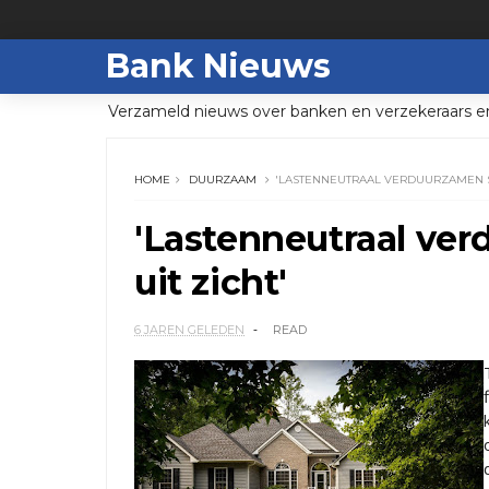
Bank Nieuws
Verzameld nieuws over banken en verzekeraars e
HOME
DUURZAAM
'LASTENNEUTRAAL VERDUURZAMEN ST
'Lastenneutraal ve
uit zicht'
6 JAREN GELEDEN
READ