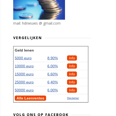
mail: hdnieuws @ gmail.com
VERGELIJKEN
Geld lenen
5000 euro
8.90%
Info
10000 euro
6.00%
Info
15000 euro
6.60%
Info
25000 euro
6,40%
Info
50000 euro
6.00%
Info
Alle Leenrentes
Disclaimer
VOLG ONS OP FACEBOOK