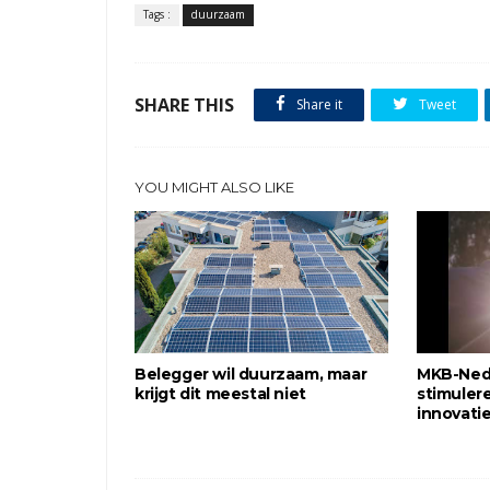
Tags :
duurzaam
SHARE THIS
Share it
Tweet
YOU MIGHT ALSO LIKE
Belegger wil duurzaam, maar
MKB-Ned
krijgt dit meestal niet
stimuler
innovati