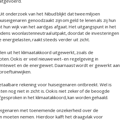
uitgevoerd.
Uit onderzoek van het Nibud blijkt dat twee miljoen
huiseigenaren genoodzaakt zijn om geld te lenen als zij hun
hun wijk van het aardgas afgaat. Het uitgangspunt in het
dens woonlastenneutraal uitpakt, doordat de investeringen
ergielasten, raakt steeds verder uit zicht.
n uit het klimaatakkoord uitgewerkt, zoals de
ten. Ook is er veel nieuwe wet- en regelgeving in
rmtewet en de energiewet. Daarnaast wordt er gewerkt aan
 proeftuinwijken.
betaalbare rekening voor huiseigenaren ontbreekt. Wel is
en nog niet in zicht is. Ook is niet zeker of de beoogde
afgesproken in het klimaatakkoord, kan worden gehaald.
eigenaren met toenemende onzekerheid over de
en moeten nemen. Hierdoor kalft het draagvlak voor