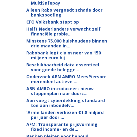
MultiSafepay
Alleen Rabo vergoedt schade door
bankspoofing
CFO Volksbank stapt op
Helft Nederlanders verwacht zelf
financiële proble...
Minstens 75.000 huishoudens binnen
drie maanden in...
Rabobank legt claim neer van 150
miljoen euro bij ...
Beschikbaarheid data essentieel
voor goede belegge...
Onderzoek ABN AMRO MeesPierson:
merendeel actieve ...
ABN AMRO introduceert nieuw
stappenplan naar duurz...
Aon voegt cyberdekking standaard
toe aan inboedelv...
'Arme landen verliezen €1.8 miljard
per jaar door ...
AFM: Transparante prijsvorming
fixed income- en de...
Banken pleiten voor behoud