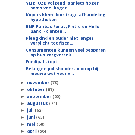
VEH: 'OZB volgend jaar iets hoger,
soms veel hoger'
Kopers klem door trage afhandeling
hypotheken
BNP Paribas Fortis, Fintro en Hello
bank! -klanten...
Pleegkind en ouder niet langer
verplicht tot fisca...
Consumenten kunnen veel besparen
op hun zorgverzek...
Fundipal stopt
Belangen polishouders voorop bij
nieuwe wet voor v...
november
(73)
►
oktober
(67)
►
september
(65)
►
augustus
(71)
►
juli
(62)
►
juni
(65)
►
mei
(68)
►
april
(56)
►