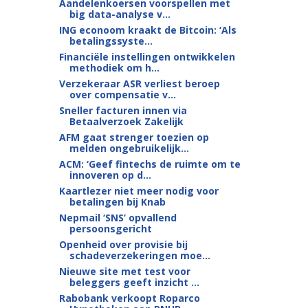
Aandelenkoersen voorspellen met
big data-analyse v...
ING econoom kraakt de Bitcoin: ‘Als
betalingssyste...
Financiële instellingen ontwikkelen
methodiek om h...
Verzekeraar ASR verliest beroep
over compensatie v...
Sneller facturen innen via
Betaalverzoek Zakelijk
AFM gaat strenger toezien op
melden ongebruikelijk...
ACM: ‘Geef fintechs de ruimte om te
innoveren op d...
Kaartlezer niet meer nodig voor
betalingen bij Knab
Nepmail ‘SNS’ opvallend
persoonsgericht
Openheid over provisie bij
schadeverzekeringen moe...
Nieuwe site met test voor
beleggers geeft inzicht ...
Rabobank verkoopt Roparco