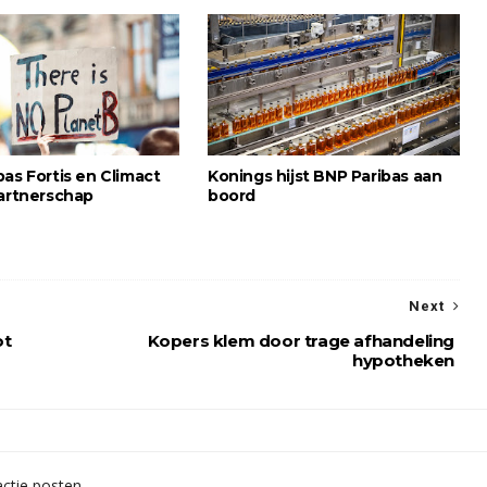
as Fortis en Climact
Konings hijst BNP Paribas aan
partnerschap
boord
Next
ot
Kopers klem door trage afhandeling
hypotheken
ctie posten.