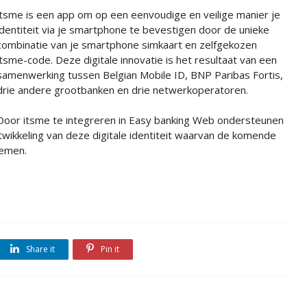
itsme is een app om op een eenvoudige en veilige manier je
identiteit via je smartphone te bevestigen door de unieke
combinatie van je smartphone simkaart en zelfgekozen
itsme-code. Deze digitale innovatie is het resultaat van een
samenwerking tussen Belgian Mobile ID, BNP Paribas Fortis,
drie andere grootbanken en drie netwerkoperatoren.
Door itsme te integreren in Easy banking Web ondersteunen
ntwikkeling van deze digitale identiteit waarvan de komende
nemen.
Share it
Pin it