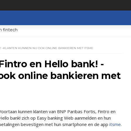
n fintech
NK! -KLANTEN KUNNEN NU OOK ONLINE BANKIEREN MET ITSME
Fintro en Hello bank! -
ook online bankieren met
Voortaan kunnen klanten van BNP Paribas Fortis, Fintro en
Hello bank! zich op Easy banking Web aanmelden en hun
betalingen bevestigen met hun smartphone en de app
itsme
.