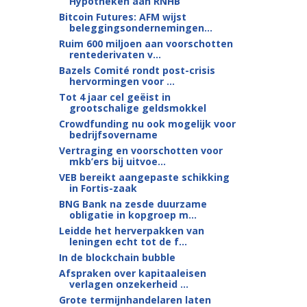
Hypotheken aan RNHB
Bitcoin Futures: AFM wijst
beleggingsondernemingen...
Ruim 600 miljoen aan voorschotten
rentederivaten v...
Bazels Comité rondt post-crisis
hervormingen voor ...
Tot 4 jaar cel geëist in
grootschalige geldsmokkel
Crowdfunding nu ook mogelijk voor
bedrijfsovername
Vertraging en voorschotten voor
mkb’ers bij uitvoe...
VEB bereikt aangepaste schikking
in Fortis-zaak
BNG Bank na zesde duurzame
obligatie in kopgroep m...
Leidde het herverpakken van
leningen echt tot de f...
In de blockchain bubble
Afspraken over kapitaaleisen
verlagen onzekerheid ...
Grote termijnhandelaren laten