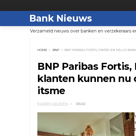
Bank Nieuws
Verzameld nieuws over banken en verzekeraars e
HOME
BNP
BNP PARIBAS FORTIS, FINTRO EN HELLO BA
BNP Paribas Fortis, 
klanten kunnen nu 
itsme
9 JAREN GELEDEN
READ