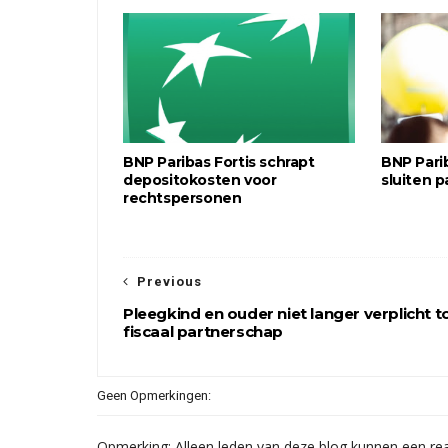
BNP Paribas Fortis schrapt
BNP Parib
depositokosten voor
sluiten 
rechtspersonen
Previous
Pleegkind en ouder niet langer verplicht t
fiscaal partnerschap
Geen Opmerkingen:
Opmerking: Alleen leden van deze blog kunnen een rea