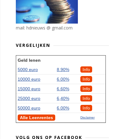
mail: hdnieuws @ gmail.com
VERGELIJKEN
Geld lenen
5000 euro
8.90%
Info
10000 euro
6.00%
Info
15000 euro
6.60%
Info
25000 euro
6,40%
Info
50000 euro
6.00%
Info
Alle Leenrentes
Disclaimer
VOLG ONS OP FACEBOOK