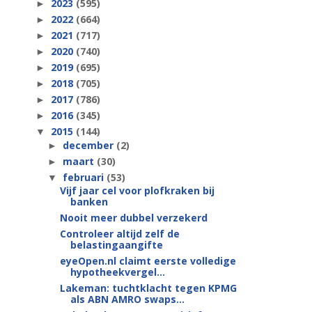
2023
(595)
►
2022
(664)
►
2021
(717)
►
2020
(740)
►
2019
(695)
►
2018
(705)
►
2017
(786)
►
2016
(345)
►
2015
(144)
▼
december
(2)
►
maart
(30)
►
februari
(53)
▼
Vijf jaar cel voor plofkraken bij
banken
Nooit meer dubbel verzekerd
Controleer altijd zelf de
belastingaangifte
eyeOpen.nl claimt eerste volledige
hypotheekvergel...
Lakeman: tuchtklacht tegen KPMG
als ABN AMRO swaps...