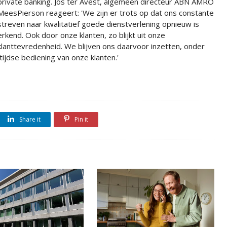
private banking. Jos ter Avest, algemeen directeur ABN AMRO
MeesPierson reageert: 'We zijn er trots op dat ons constante
streven naar kwalitatief goede dienstverlening opnieuw is
erkend. Ook door onze klanten, zo blijkt uit onze
klanttevredenheid. We blijven ons daarvoor inzetten, onder
jdse bediening van onze klanten.'
Share it
Pin it