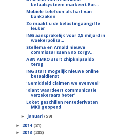
betaalsysteem markeert Eur...
Mobiele telefoon als hart van
bankzaken
Zo maakt u de belastingaangifte
leuker
ING aansprakelijk voor 2,5 miljard in
woekerpolisa...
Stellema en Arnold nieuwe
commissarissen Eno zorgv...
ABN AMRO stort chipknipsaldo
terug
ING start mogelijk nieuwe online
betaaldienst
'Gemiddeld claimen we evenveel'
'Klant waardeert communicatie
verzekeraars beter'
Loket geschillen rentederivaten
MKB geopend
januari
(59)
►
2014
(81)
►
2013
(208)
►