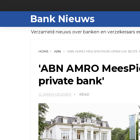
Bank Nieuws
Verzameld nieuws over banken en verzekeraars e
HOME
ABN
'ABN AMRO MEESPIERSON OPNIEUW BESTE P
'ABN AMRO MeesPie
private bank'
12 JAREN GELEDEN
READ