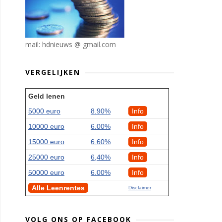
mail: hdnieuws @ gmail.com
VERGELIJKEN
Geld lenen
5000 euro
8.90%
Info
10000 euro
6.00%
Info
15000 euro
6.60%
Info
25000 euro
6,40%
Info
50000 euro
6.00%
Info
Alle Leenrentes
Disclaimer
VOLG ONS OP FACEBOOK