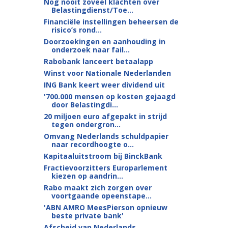
Nog nooit zoveel klachten over
Belastingdienst/Toe...
Financiële instellingen beheersen de
risico’s rond...
Doorzoekingen en aanhouding in
onderzoek naar fail...
Rabobank lanceert betaalapp
Winst voor Nationale Nederlanden
ING Bank keert weer dividend uit
'700.000 mensen op kosten gejaagd
door Belastingdi...
20 miljoen euro afgepakt in strijd
tegen ondergron...
Omvang Nederlands schuldpapier
naar recordhoogte o...
Kapitaaluitstroom bij BinckBank
Fractievoorzitters Europarlement
kiezen op aandrin...
Rabo maakt zich zorgen over
voortgaande opeenstape...
'ABN AMRO MeesPierson opnieuw
beste private bank'
Afscheid van Nederlands