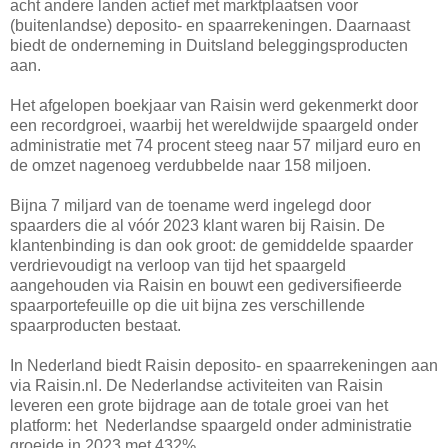
acht andere landen actief met marktplaatsen voor
(buitenlandse) deposito- en spaarrekeningen. Daarnaast
biedt de onderneming in Duitsland beleggingsproducten
aan.
Het afgelopen boekjaar van Raisin werd gekenmerkt door
een recordgroei, waarbij het wereldwijde spaargeld onder
administratie met 74 procent steeg naar 57 miljard euro en
de omzet nagenoeg verdubbelde naar 158 miljoen.
Bijna 7 miljard van de toename werd ingelegd door
spaarders die al vóór 2023 klant waren bij Raisin. De
klantenbinding is dan ook groot: de gemiddelde spaarder
verdrievoudigt na verloop van tijd het spaargeld
aangehouden via Raisin en bouwt een gediversifieerde
spaarportefeuille op die uit bijna zes verschillende
spaarproducten bestaat.
In Nederland biedt Raisin deposito- en spaarrekeningen aan
via Raisin.nl. De Nederlandse activiteiten van Raisin
leveren een grote bijdrage aan de totale groei van het
platform: het Nederlandse spaargeld onder administratie
groeide in 2023 met 432%.