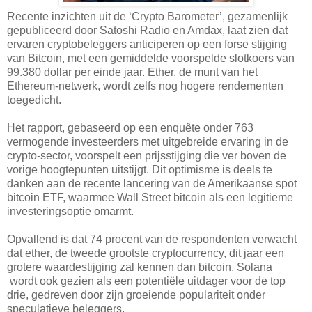
Recente inzichten uit de ‘Crypto Barometer’, gezamenlijk
gepubliceerd door Satoshi Radio en Amdax, laat zien dat
ervaren cryptobeleggers anticiperen op een forse stijging
van Bitcoin, met een gemiddelde voorspelde slotkoers van
99.380 dollar per einde jaar. Ether, de munt van het
Ethereum-netwerk, wordt zelfs nog hogere rendementen
toegedicht.
Het rapport, gebaseerd op een enquête onder 763
vermogende investeerders met uitgebreide ervaring in de
crypto-sector, voorspelt een prijsstijging die ver boven de
vorige hoogtepunten uitstijgt. Dit optimisme is deels te
danken aan de recente lancering van de Amerikaanse spot
bitcoin ETF, waarmee Wall Street bitcoin als een legitieme
investeringsoptie omarmt.
Opvallend is dat 74 procent van de respondenten verwacht
dat ether, de tweede grootste cryptocurrency, dit jaar een
grotere waardestijging zal kennen dan bitcoin. Solana
wordt ook gezien als een potentiële uitdager voor de top
drie, gedreven door zijn groeiende populariteit onder
speculatieve beleggers.