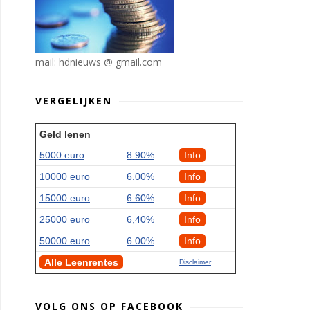
mail: hdnieuws @ gmail.com
VERGELIJKEN
Geld lenen
5000 euro
8.90%
Info
10000 euro
6.00%
Info
15000 euro
6.60%
Info
25000 euro
6,40%
Info
50000 euro
6.00%
Info
Alle Leenrentes
Disclaimer
VOLG ONS OP FACEBOOK