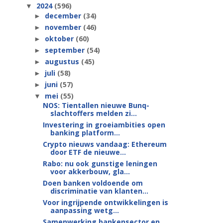
2024
(596)
▼
december
(34)
►
november
(46)
►
oktober
(60)
►
september
(54)
►
augustus
(45)
►
juli
(58)
►
juni
(57)
►
mei
(55)
▼
NOS: Tientallen nieuwe Bunq-
slachtoffers melden zi...
Investering in groeiambities open
banking platform...
Crypto nieuws vandaag: Ethereum
door ETF de nieuwe...
Rabo: nu ook gunstige leningen
voor akkerbouw, gla...
Doen banken voldoende om
discriminatie van klanten...
Voor ingrijpende ontwikkelingen is
aanpassing wetg...
Samenwerking bankensector en