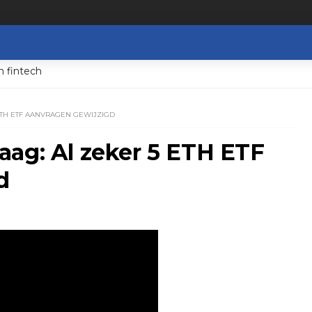
n fintech
ETH ETF AANVRAGEN GEWIJZIGD
aag: Al zeker 5 ETH ETF
d