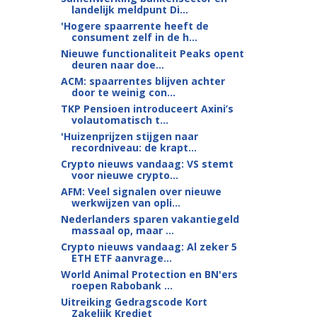
landelijk meldpunt Di...
'Hogere spaarrente heeft de
consument zelf in de h...
Nieuwe functionaliteit Peaks opent
deuren naar doe...
ACM: spaarrentes blijven achter
door te weinig con...
TKP Pensioen introduceert Axini’s
volautomatisch t...
'Huizenprijzen stijgen naar
recordniveau: de krapt...
Crypto nieuws vandaag: VS stemt
voor nieuwe crypto...
AFM: Veel signalen over nieuwe
werkwijzen van opli...
Nederlanders sparen vakantiegeld
massaal op, maar ...
Crypto nieuws vandaag: Al zeker 5
ETH ETF aanvrage...
World Animal Protection en BN'ers
roepen Rabobank ...
Uitreiking Gedragscode Kort
Zakelijk Krediet