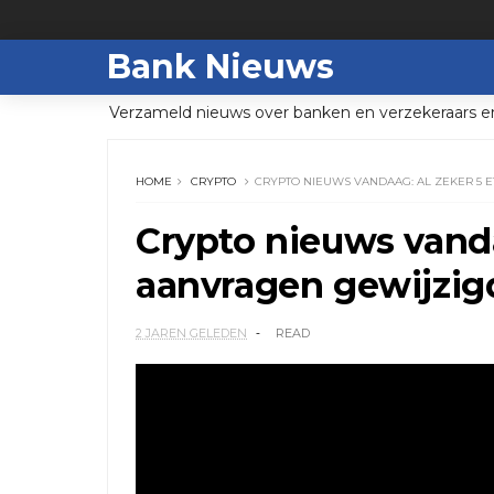
Bank Nieuws
Verzameld nieuws over banken en verzekeraars e
HOME
CRYPTO
CRYPTO NIEUWS VANDAAG: AL ZEKER 5 
Crypto nieuws vand
aanvragen gewijzig
2 JAREN GELEDEN
READ