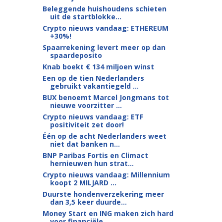
Beleggende huishoudens schieten
uit de startblokke...
Crypto nieuws vandaag: ETHEREUM
+30%!
Spaarrekening levert meer op dan
spaardeposito
Knab boekt € 134 miljoen winst
Een op de tien Nederlanders
gebruikt vakantiegeld ...
BUX benoemt Marcel Jongmans tot
nieuwe voorzitter ...
Crypto nieuws vandaag: ETF
positiviteit zet door!
Één op de acht Nederlanders weet
niet dat banken n...
BNP Paribas Fortis en Climact
hernieuwen hun strat...
Crypto nieuws vandaag: Millennium
koopt 2 MILJARD ...
Duurste hondenverzekering meer
dan 3,5 keer duurde...
Money Start en ING maken zich hard
voor financiële...