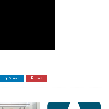
Share it
Pin it