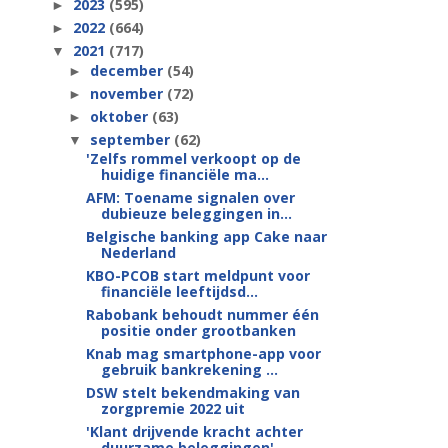
2023
(595)
►
2022
(664)
►
2021
(717)
▼
december
(54)
►
november
(72)
►
oktober
(63)
►
september
(62)
▼
'Zelfs rommel verkoopt op de
huidige financiële ma...
AFM: Toename signalen over
dubieuze beleggingen in...
Belgische banking app Cake naar
Nederland
KBO-PCOB start meldpunt voor
financiële leeftijdsd...
Rabobank behoudt nummer één
positie onder grootbanken
Knab mag smartphone-app voor
gebruik bankrekening ...
DSW stelt bekendmaking van
zorgpremie 2022 uit
'Klant drijvende kracht achter
duurzame beleggingen'