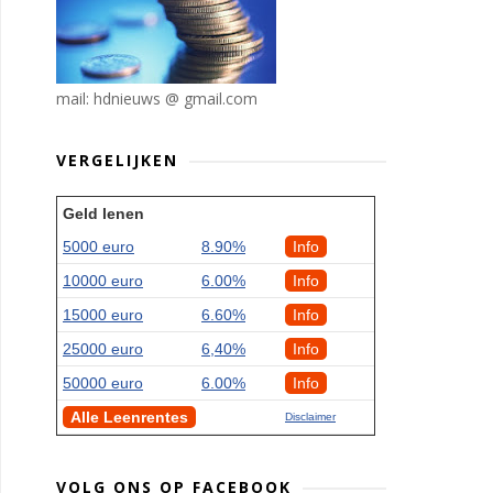
mail: hdnieuws @ gmail.com
VERGELIJKEN
Geld lenen
5000 euro
8.90%
Info
10000 euro
6.00%
Info
15000 euro
6.60%
Info
25000 euro
6,40%
Info
50000 euro
6.00%
Info
Alle Leenrentes
Disclaimer
VOLG ONS OP FACEBOOK