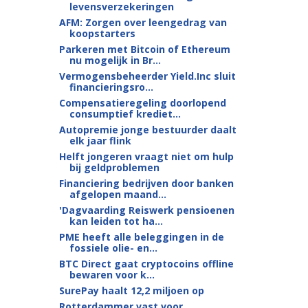
levensverzekeringen
AFM: Zorgen over leengedrag van
koopstarters
Parkeren met Bitcoin of Ethereum
nu mogelijk in Br...
Vermogensbeheerder Yield.Inc sluit
financieringsro...
Compensatieregeling doorlopend
consumptief krediet...
Autopremie jonge bestuurder daalt
elk jaar flink
Helft jongeren vraagt niet om hulp
bij geldproblemen
Financiering bedrijven door banken
afgelopen maand...
'Dagvaarding Reiswerk pensioenen
kan leiden tot ha...
PME heeft alle beleggingen in de
fossiele olie- en...
BTC Direct gaat cryptocoins offline
bewaren voor k...
SurePay haalt 12,2 miljoen op
Rotterdammer vast voor