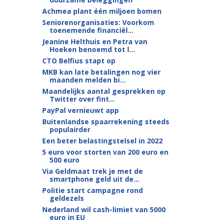
Achmea plant één miljoen bomen
Seniorenorganisaties: Voorkom
toenemende financiël...
Jeanine Helthuis en Petra van
Hoeken benoemd tot l...
CTO Belfius stapt op
MKB kan late betalingen nog vier
maanden melden bi...
Maandelijks aantal gesprekken op
Twitter over fint...
PayPal vernieuwt app
Buitenlandse spaarrekening steeds
populairder
Een beter belastingstelsel in 2022
5 euro voor storten van 200 euro en
500 euro
Via Geldmaat trek je met de
smartphone geld uit de...
Politie start campagne rond
geldezels
Nederland wil cash-limiet van 5000
euro in EU