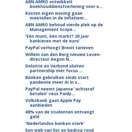
ABN AMRO ontwikkelt
boekhouddienstverlening voor o...
Kosten eigen woning gaan
meetellen in de inflatiem...
ABN AMRO behoud vierde plek op de
Management Scope...
'Eén munt, één markt? 20 jaar
bankieren met de euro'
PayPal verhoogt Brexit tarieven
Willem van den Berg nieuwe Leven-
directeur Aegon N...
Deloitte en Verbond sluiten
partnership met focus ...
Banken gebruiken sinds start
pandemie meer AI in s...
PayPal neemt Japanse 'achteraf
betalen'-reus Paidy...
Volksbank gaat Apple Pay
aanbieden
68% van de studenten ontvangt
geld
'Nederlandse banken sterk'
Een web van list en bedrog rond