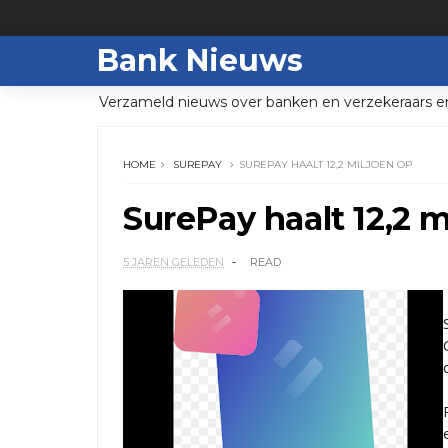
Bank Nieuws
Verzameld nieuws over banken en verzekeraars e
HOME
SUREPAY
SUREPAY HAALT 12,2 MILJOEN OP
SurePay haalt 12,2 m
5 JAREN GELEDEN
READ