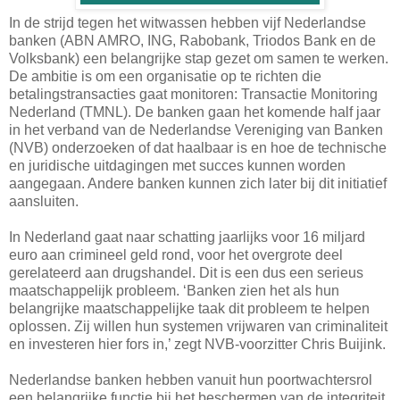
In de strijd tegen het witwassen hebben vijf Nederlandse
banken (ABN AMRO, ING, Rabobank, Triodos Bank en de
Volksbank) een belangrijke stap gezet om samen te werken.
De ambitie is om een organisatie op te richten die
betalingstransacties gaat monitoren: Transactie Monitoring
Nederland (TMNL). De banken gaan het komende half jaar
in het verband van de Nederlandse Vereniging van Banken
(NVB) onderzoeken of dat haalbaar is en hoe de technische
en juridische uitdagingen met succes kunnen worden
aangegaan. Andere banken kunnen zich later bij dit initiatief
aansluiten.
In Nederland gaat naar schatting jaarlijks voor 16 miljard
euro aan crimineel geld rond, voor het overgrote deel
gerelateerd aan drugshandel. Dit is een dus een serieus
maatschappelijk probleem. ‘Banken zien het als hun
belangrijke maatschappelijke taak dit probleem te helpen
oplossen. Zij willen hun systemen vrijwaren van criminaliteit
en investeren hier fors in,’ zegt NVB-voorzitter Chris Buijink.
Nederlandse banken hebben vanuit hun poortwachtersrol
een belangrijke functie bij het beschermen van de integriteit