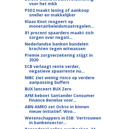
voor het mkb
PSD2 maakt lening of aankoop
sneller en makkelijker
Klaas Knot reageert op
monetairbeleids­maatregelen...
81 procent spaarders maakt zich
zorgen over negati...
Nederlandse banken bundelen
krachten tegen witwassen
Premie zorgverzekering stijgt in
2020
ECB verlaagt rente verder,
negatieve spaarrente nu...
NIBC ziet weinig risico op verdere
aanpassing buffers
BUX lanceert BUX Zero
AFM beboet Santander Consumer
Finance Benelux voor...
ABN AMRO zet Ockto in binnen
nieuw initiatief: Woo...
Wetenschappers in ESB: ‘Vertrouwen
in bankensector...