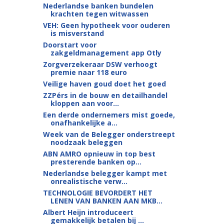
Nederlandse banken bundelen
krachten tegen witwassen
VEH: Geen hypotheek voor ouderen
is misverstand
Doorstart voor
zakgeldmanagement app Otly
Zorgverzekeraar DSW verhoogt
premie naar 118 euro
Veilige haven goud doet het goed
ZZPérs in de bouw en detailhandel
kloppen aan voor...
Een derde ondernemers mist goede,
onafhankelijke a...
Week van de Belegger onderstreept
noodzaak beleggen
ABN AMRO opnieuw in top best
presterende banken op...
Nederlandse belegger kampt met
onrealistische verw...
TECHNOLOGIE BEVORDERT HET
LENEN VAN BANKEN AAN MKB...
Albert Heijn introduceert
gemakkelijk betalen bij ...