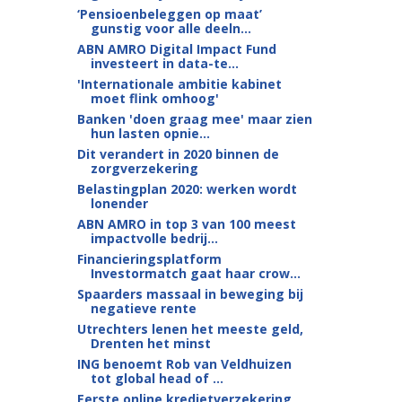
‘Pensioenbeleggen op maat’
gunstig voor alle deeln...
ABN AMRO Digital Impact Fund
investeert in data-te...
'Internationale ambitie kabinet
moet flink omhoog'
Banken 'doen graag mee' maar zien
hun lasten opnie...
Dit verandert in 2020 binnen de
zorgverzekering
Belastingplan 2020: werken wordt
lonender
ABN AMRO in top 3 van 100 meest
impactvolle bedrij...
Financieringsplatform
Investormatch gaat haar crow...
Spaarders massaal in beweging bij
negatieve rente
Utrechters lenen het meeste geld,
Drenten het minst
ING benoemt Rob van Veldhuizen
tot global head of ...
Eerste online kredietverzekering