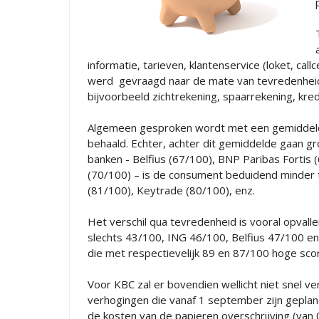
informatie, tarieven, klantenservice (loket, cal
werd gevraagd naar de mate van tevredenheid o
bijvoorbeeld zichtrekening, spaarrekening, kred
Algemeen gesproken wordt met een gemiddeld
behaald. Echter, achter dit gemiddelde gaan grot
banken - Belfius (67/100), BNP Paribas Fortis
(70/100) – is de consument beduidend minder 
(81/100), Keytrade (80/100), enz.
Het verschil qua tevredenheid is vooral opvall
slechts 43/100, ING 46/100, Belfius 47/100 en 
die met respectievelijk 89 en 87/100 hoge sco
Voor KBC zal er bovendien wellicht niet snel v
verhogingen die vanaf 1 september zijn geplan
de kosten van de papieren overschrijving (van 