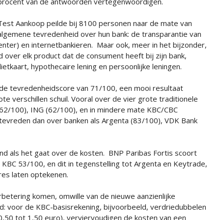
procent van de antwoorden vertegenwoordigen.
Test Aankoop peilde bij 8100 personen naar de mate van
algemene tevredenheid over hun bank: de transparantie van
lcenter) en internetbankieren. Maar ook, meer in het bijzonder,
ver elk product dat de consument heeft bij zijn bank,
ietkaart, hypothecaire lening en persoonlijke leningen.
e tevredenheidscore van 71/100, een mooi resultaat
e verschillen schuil. Vooral over de vier grote traditionele
 (62/100), ING (62/100), en in mindere mate KBC/CBC
tevreden dan over banken als Argenta (83/100), VDK Bank
end als het gaat over de kosten. BNP Paribas Fortis scoort
KBC 53/100, en dit in tegenstelling tot Argenta en Keytrade,
res laten optekenen.
erbetering komen, omwille van de nieuwe aanzienlijke
d: voor de KBC-basisrekening, bijvoorbeeld, verdriedubbelen
0,50 tot 1,50 euro), verviervoudigen de kosten van een