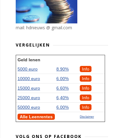
mail: hdnieuws @ gmail.com
VERGELIJKEN
Geld lenen
5000 euro
8.90%
Info
10000 euro
6.00%
Info
15000 euro
6.60%
Info
25000 euro
6,40%
Info
50000 euro
6.00%
Info
Alle Leenrentes
Disclaimer
VOLG ONS OP FACEBOOK