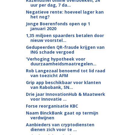
Razendsnel online overboeken, 24
uur per dag, 7 da...
Negatieve rente: hoeveel lager kan
het nog?
Jonge Boerenfonds open op 1
januari 2020
1,35 miljoen spaarders betalen door
nieuw voorstel...
Gedupeerden QR-fraude krijgen van
ING schade vergoed
'Verhoging hypotheek voor
duurzaamheidsmaatregelen...
Rob Langezaal benoemd tot lid raad
van toezicht AFM
Grip app beschikbaar voor klanten
van Rabobank, SN...
Drie jaar InnovationHub & Maatwerk
voor Innovatie ...
Forse reorganisatie KBC
Naam BinckBank gaat op termijn
verdwijnen
Aanbieders van cryptodiensten
dienen zich voor te ...