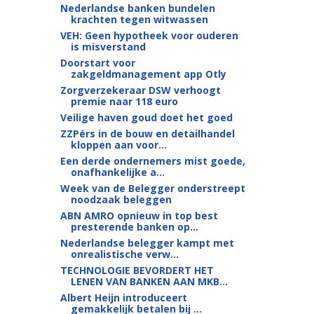
Nederlandse banken bundelen
krachten tegen witwassen
VEH: Geen hypotheek voor ouderen
is misverstand
Doorstart voor
zakgeldmanagement app Otly
Zorgverzekeraar DSW verhoogt
premie naar 118 euro
Veilige haven goud doet het goed
ZZPérs in de bouw en detailhandel
kloppen aan voor...
Een derde ondernemers mist goede,
onafhankelijke a...
Week van de Belegger onderstreept
noodzaak beleggen
ABN AMRO opnieuw in top best
presterende banken op...
Nederlandse belegger kampt met
onrealistische verw...
TECHNOLOGIE BEVORDERT HET
LENEN VAN BANKEN AAN MKB...
Albert Heijn introduceert
gemakkelijk betalen bij ...