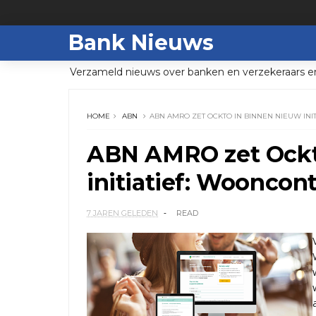
Bank Nieuws
Verzameld nieuws over banken en verzekeraars e
HOME
ABN
ABN AMRO ZET OCKTO IN BINNEN NIEUW IN
ABN AMRO zet Ockt
initiatief: Woonco
7 JAREN GELEDEN
READ