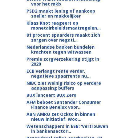
voor het mkb
PSD2 maakt lening of aankoop
sneller en makkelijker
Klaas Knot reageert op
monetairbeleids­maatregelen...
81 procent spaarders maakt zich
zorgen over negati...
Nederlandse banken bundelen
krachten tegen witwassen
Premie zorgverzekering stijgt in
2020
ECB verlaagt rente verder,
negatieve spaarrente nu...
NIBC ziet weinig risico op verdere
aanpassing buffers
BUX lanceert BUX Zero
AFM beboet Santander Consumer
Finance Benelux voor...
ABN AMRO zet Ockto in binnen
nieuw initiatief: Woo...
Wetenschappers in ESB: ‘Vertrouwen
in bankensector...