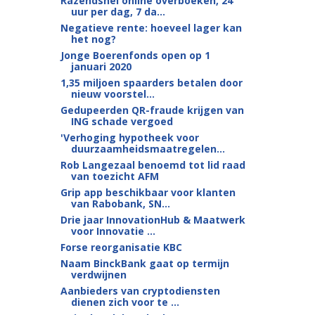
Razendsnel online overboeken, 24
uur per dag, 7 da...
Negatieve rente: hoeveel lager kan
het nog?
Jonge Boerenfonds open op 1
januari 2020
1,35 miljoen spaarders betalen door
nieuw voorstel...
Gedupeerden QR-fraude krijgen van
ING schade vergoed
'Verhoging hypotheek voor
duurzaamheidsmaatregelen...
Rob Langezaal benoemd tot lid raad
van toezicht AFM
Grip app beschikbaar voor klanten
van Rabobank, SN...
Drie jaar InnovationHub & Maatwerk
voor Innovatie ...
Forse reorganisatie KBC
Naam BinckBank gaat op termijn
verdwijnen
Aanbieders van cryptodiensten
dienen zich voor te ...