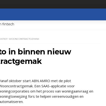
n fintech
ITIATIEF: WOONCONTRACTGEMAK
o in binnen nieuw
ntractgemak
Vanaf oktober start ABN AMRO met de pilot
Wooncontractgemak. Een SAAS-applicatie voor
woningcorporaties om het proces van woningaanvraag en
woningtoewijzing fors te helpen vereenvoudigen en
automatiseren.