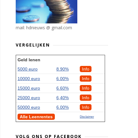
mail: hdnieuws @ gmail.com
VERGELIJKEN
Geld lenen
5000 euro
8.90%
Info
10000 euro
6.00%
Info
15000 euro
6.60%
Info
25000 euro
6,40%
Info
50000 euro
6.00%
Info
Alle Leenrentes
Disclaimer
VOLG ONS OP FACEBOOK