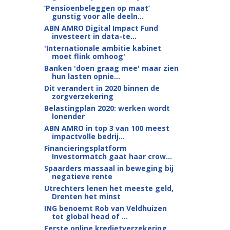
‘Pensioenbeleggen op maat’
gunstig voor alle deeln...
ABN AMRO Digital Impact Fund
investeert in data-te...
'Internationale ambitie kabinet
moet flink omhoog'
Banken 'doen graag mee' maar zien
hun lasten opnie...
Dit verandert in 2020 binnen de
zorgverzekering
Belastingplan 2020: werken wordt
lonender
ABN AMRO in top 3 van 100 meest
impactvolle bedrij...
Financieringsplatform
Investormatch gaat haar crow...
Spaarders massaal in beweging bij
negatieve rente
Utrechters lenen het meeste geld,
Drenten het minst
ING benoemt Rob van Veldhuizen
tot global head of ...
Eerste online kredietverzekering