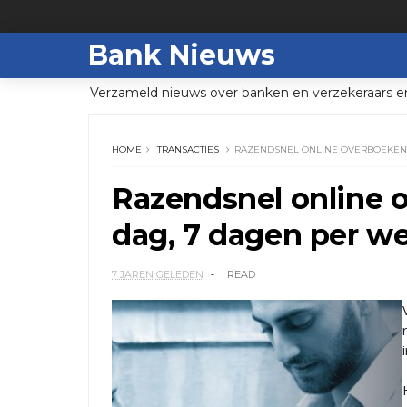
Bank Nieuws
Verzameld nieuws over banken en verzekeraars e
HOME
TRANSACTIES
RAZENDSNEL ONLINE OVERBOEKEN,
Razendsnel online o
dag, 7 dagen per w
7 JAREN GELEDEN
READ