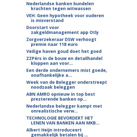
Nederlandse banken bundelen
krachten tegen witwassen
VEH: Geen hypotheek voor ouderen
is misverstand
Doorstart voor
zakgeldmanagement app Otly
Zorgverzekeraar DSW verhoogt
premie naar 118 euro
Veilige haven goud doet het goed
ZZPérs in de bouw en detailhandel
kloppen aan voor...
Een derde ondernemers mist goede,
onafhankelijke a...
Week van de Belegger onderstreept
noodzaak beleggen
ABN AMRO opnieuw in top best
presterende banken op...
Nederlandse belegger kampt met
onrealistische verw...
TECHNOLOGIE BEVORDERT HET
LENEN VAN BANKEN AAN MKB...
Albert Heijn introduceert
gemakkelijk betalen bij ...