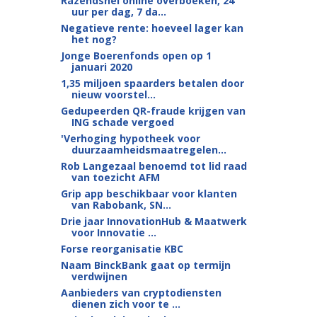
Razendsnel online overboeken, 24
uur per dag, 7 da...
Negatieve rente: hoeveel lager kan
het nog?
Jonge Boerenfonds open op 1
januari 2020
1,35 miljoen spaarders betalen door
nieuw voorstel...
Gedupeerden QR-fraude krijgen van
ING schade vergoed
'Verhoging hypotheek voor
duurzaamheidsmaatregelen...
Rob Langezaal benoemd tot lid raad
van toezicht AFM
Grip app beschikbaar voor klanten
van Rabobank, SN...
Drie jaar InnovationHub & Maatwerk
voor Innovatie ...
Forse reorganisatie KBC
Naam BinckBank gaat op termijn
verdwijnen
Aanbieders van cryptodiensten
dienen zich voor te ...