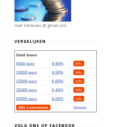
mail: hdnieuws @ gmail.com
VERGELIJKEN
Geld lenen
5000 euro
8.90%
Info
10000 euro
6.00%
Info
15000 euro
6.60%
Info
25000 euro
6,40%
Info
50000 euro
6.00%
Info
Alle Leenrentes
Disclaimer
VOLG ONS OP FACEBOOK