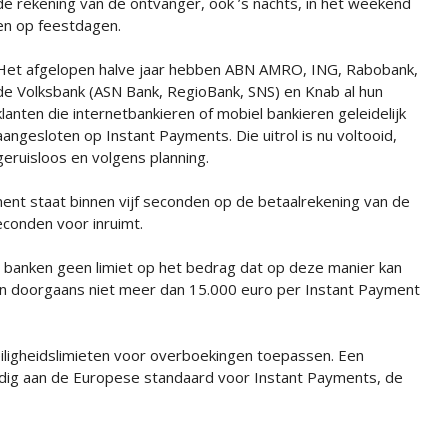
de rekening van de ontvanger, ook ’s nachts, in het weekend
en op feestdagen.
Het afgelopen halve jaar hebben ABN AMRO, ING, Rabobank,
de Volksbank (ASN Bank, RegioBank, SNS) en Knab al hun
klanten die internetbankieren of mobiel bankieren geleidelijk
aangesloten op Instant Payments. Die uitrol is nu voltooid,
geruisloos en volgens planning.
nt staat binnen vijf seconden op de betaalrekening van de
conden voor inruimt.
 banken geen limiet op het bedrag dat op deze manier kan
n doorgaans niet meer dan 15.000 euro per Instant Payment
eiligheidslimieten voor overboekingen toepassen. Een
edig aan de Europese standaard voor Instant Payments, de