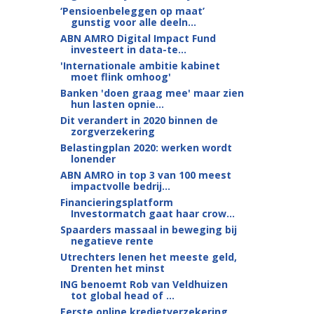
‘Pensioenbeleggen op maat’
gunstig voor alle deeln...
ABN AMRO Digital Impact Fund
investeert in data-te...
'Internationale ambitie kabinet
moet flink omhoog'
Banken 'doen graag mee' maar zien
hun lasten opnie...
Dit verandert in 2020 binnen de
zorgverzekering
Belastingplan 2020: werken wordt
lonender
ABN AMRO in top 3 van 100 meest
impactvolle bedrij...
Financieringsplatform
Investormatch gaat haar crow...
Spaarders massaal in beweging bij
negatieve rente
Utrechters lenen het meeste geld,
Drenten het minst
ING benoemt Rob van Veldhuizen
tot global head of ...
Eerste online kredietverzekering