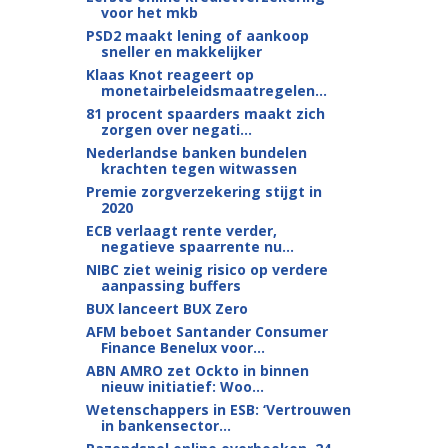
voor het mkb
PSD2 maakt lening of aankoop
sneller en makkelijker
Klaas Knot reageert op
monetairbeleids­maatregelen...
81 procent spaarders maakt zich
zorgen over negati...
Nederlandse banken bundelen
krachten tegen witwassen
Premie zorgverzekering stijgt in
2020
ECB verlaagt rente verder,
negatieve spaarrente nu...
NIBC ziet weinig risico op verdere
aanpassing buffers
BUX lanceert BUX Zero
AFM beboet Santander Consumer
Finance Benelux voor...
ABN AMRO zet Ockto in binnen
nieuw initiatief: Woo...
Wetenschappers in ESB: ‘Vertrouwen
in bankensector...