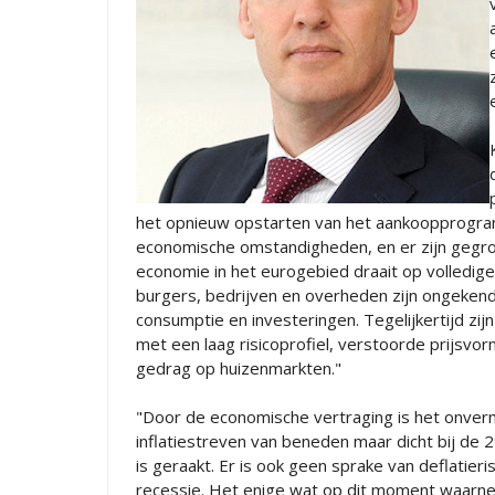
het opnieuw opstarten van het aankoopprogram
economische omstandigheden, en er zijn gegrond
economie in het eurogebied draait op volledige 
burgers, bedrijven en overheden zijn ongekend
consumptie en investeringen. Tegelijkertijd zi
met een laag risicoprofiel, verstoorde prijsvo
gedrag op huizenmarkten."
"Door de economische vertraging is het onvermi
inflatiestreven van beneden maar dicht bij de 2
is geraakt. Er is ook geen sprake van deflatier
recessie. Het enige wat op dit moment waarneemb