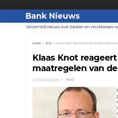
Bank Nieuws
Verzameld nieuws over banken en verzekeraars e
HOME
ECB
KLAAS KNOT REAGEERT OP MONETAIRBELEID
Klaas Knot reageert
maatregelen van d
7 JAREN GELEDEN
READ