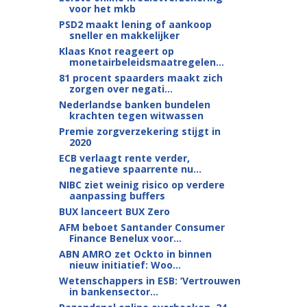
voor het mkb
PSD2 maakt lening of aankoop
sneller en makkelijker
Klaas Knot reageert op
monetairbeleids­maatregelen...
81 procent spaarders maakt zich
zorgen over negati...
Nederlandse banken bundelen
krachten tegen witwassen
Premie zorgverzekering stijgt in
2020
ECB verlaagt rente verder,
negatieve spaarrente nu...
NIBC ziet weinig risico op verdere
aanpassing buffers
BUX lanceert BUX Zero
AFM beboet Santander Consumer
Finance Benelux voor...
ABN AMRO zet Ockto in binnen
nieuw initiatief: Woo...
Wetenschappers in ESB: ‘Vertrouwen
in bankensector...