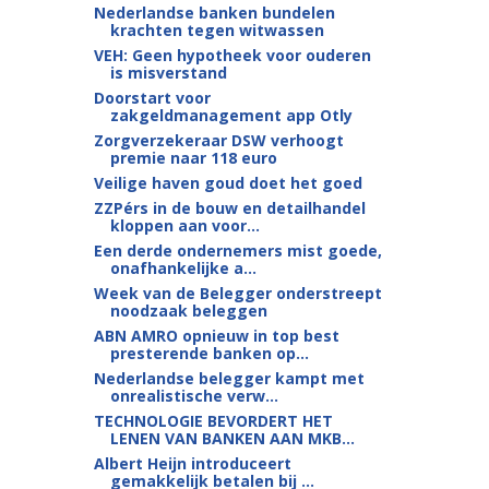
Nederlandse banken bundelen
krachten tegen witwassen
VEH: Geen hypotheek voor ouderen
is misverstand
Doorstart voor
zakgeldmanagement app Otly
Zorgverzekeraar DSW verhoogt
premie naar 118 euro
Veilige haven goud doet het goed
ZZPérs in de bouw en detailhandel
kloppen aan voor...
Een derde ondernemers mist goede,
onafhankelijke a...
Week van de Belegger onderstreept
noodzaak beleggen
ABN AMRO opnieuw in top best
presterende banken op...
Nederlandse belegger kampt met
onrealistische verw...
TECHNOLOGIE BEVORDERT HET
LENEN VAN BANKEN AAN MKB...
Albert Heijn introduceert
gemakkelijk betalen bij ...