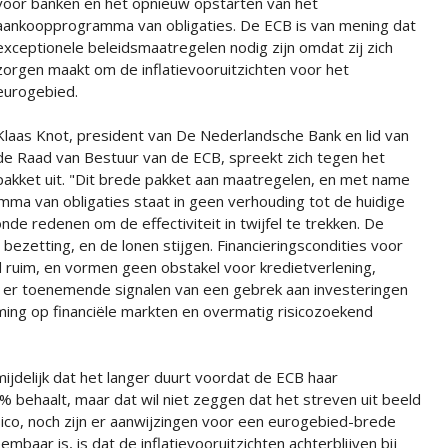
voor banken en het opnieuw opstarten van het
aankoopprogramma van obligaties. De ECB is van mening dat
exceptionele beleidsmaatregelen nodig zijn omdat zij zich
zorgen maakt om de inflatievooruitzichten voor het
eurogebied.
Klaas Knot, president van De Nederlandsche Bank en lid van
de Raad van Bestuur van de ECB, spreekt zich tegen het
pakket uit. "Dit brede pakket aan maatregelen, en met name
ma van obligaties staat in geen verhouding tot de huidige
e redenen om de effectiviteit in twijfel te trekken. De
bezetting, en de lonen stijgen. Financieringscondities voor
 ruim, en vormen geen obstakel voor kredietverlening,
jn er toenemende signalen van een gebrek aan investeringen
rming op financiële markten en overmatig risicozoekend
jdelijk dat het langer duurt voordat de ECB haar
% behaalt, maar dat wil niet zeggen dat het streven uit beeld
isico, noch zijn er aanwijzingen voor een eurogebied-brede
aar is, is dat de inflatievooruitzichten achterblijven bij