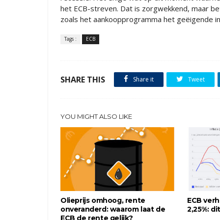
het ECB-streven. Dat is zorgwekkend, maar be
zoals het aankoopprogramma het geëigende in
Tags :
ECB
SHARE THIS
Share it
Tweet
YOU MIGHT ALSO LIKE
Olieprijs omhoog, rente
ECB verh
onveranderd: waarom laat de
2,25%: di
ECB de rente gelijk?