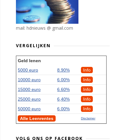
mail: hdnieuws @ gmail.com
VERGELIJKEN
Geld lenen
5000 euro
8.90%
Info
10000 euro
6.00%
Info
15000 euro
6.60%
Info
25000 euro
6,40%
Info
50000 euro
6.00%
Info
Alle Leenrentes
Disclaimer
VOLG ONS OP FACEBOOK