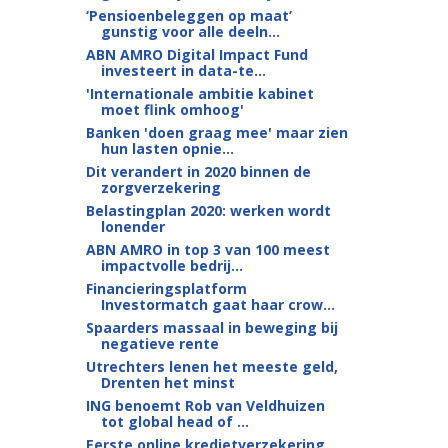
‘Pensioenbeleggen op maat’
gunstig voor alle deeln...
ABN AMRO Digital Impact Fund
investeert in data-te...
'Internationale ambitie kabinet
moet flink omhoog'
Banken 'doen graag mee' maar zien
hun lasten opnie...
Dit verandert in 2020 binnen de
zorgverzekering
Belastingplan 2020: werken wordt
lonender
ABN AMRO in top 3 van 100 meest
impactvolle bedrij...
Financieringsplatform
Investormatch gaat haar crow...
Spaarders massaal in beweging bij
negatieve rente
Utrechters lenen het meeste geld,
Drenten het minst
ING benoemt Rob van Veldhuizen
tot global head of ...
Eerste online kredietverzekering