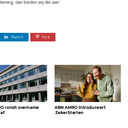
ening, dan bieden wij die aan.'
Share it
Pin it
O rondt overname
ABN AMRO introduceert
 af
ZekerStarten