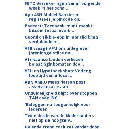
FBTO Verzekeringen vanaf volgende
week in het scha...
App ASN Mobiel Bankieren:
registreer je pincode op...
Podcast: ’Facebook-munt maakt
bitcoin totaal overb...
Gebruik Tikkie-app in jaar tijd bijna
verdubbeld n...
VEB vraagt AFM om uitleg over
jarenlange stilte na...
Afrikaanse landen verliezen
belastinginkomsten doo...
VEH en Hypotheekshop: Verleng
looptijd van aflossi...
ABN AMRO MeesPierson past
assetallocatie aan
Onduidelijkheid blijft over stoppen
TAN code ING
'Beleggen nu toegankelijk voor
iedereen'
Twee derde van de Nederlanders
niet op de hoogte v...
Dalende trend cash zet verder door