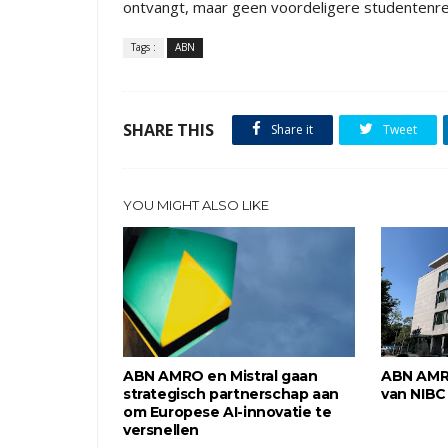
ontvangt, maar geen voordeligere studentenrek
Tags :
ABN
SHARE THIS
Share it
Tweet
YOU MIGHT ALSO LIKE
ABN AMRO en Mistral gaan
ABN AMR
strategisch partnerschap aan
van NIBC
om Europese AI-innovatie te
versnellen