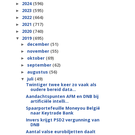
2024
(596)
►
2023
(595)
►
2022
(664)
►
2021
(717)
►
2020
(740)
►
2019
(695)
▼
december
(51)
►
november
(55)
►
oktober
(69)
►
september
(62)
►
augustus
(56)
►
juli
(49)
▼
Twintiger twee keer zo vaak als
oudere bereid data...
Aandachtspunten AFM en DNB bij
artificiële intelli...
Spaarportefeuille Moneyou België
naar Keytrade Bank
Invers krijgt PSD2 vergunning van
DNB
Aantal valse eurobiljetten daalt