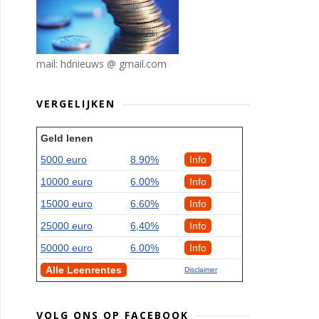
mail: hdnieuws @ gmail.com
VERGELIJKEN
Geld lenen
5000 euro
8.90%
Info
10000 euro
6.00%
Info
15000 euro
6.60%
Info
25000 euro
6,40%
Info
50000 euro
6.00%
Info
Alle Leenrentes
Disclaimer
VOLG ONS OP FACEBOOK