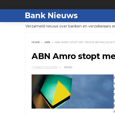
Bank Nieuws
Verzameld nieuws over banken en verzekeraars e
HOME
ABN
ABN AMRO STOPT MET INZIEN BETAALGEGEV
ABN Amro stopt met
7 JAREN GELEDEN
READ