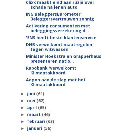
Clixx maakt eind aan ruzie over
schade na lenen auto
ING BeleggersBarometer:
Beleggersvertrouwen zonnig
Activering consumenten met
beleggingsverzekering d...
'SNS heeft beste klantenservice'
DNB verwelkomt maatregelen
tegen witwassen
Minister Hoekstra en Grapperhaus
presenteren natio...
Rabobank 'verwelkomt
Klimaatakkoord'
Aegon aan de slag met het
Klimaatakkoord
juni
(61)
►
mei
(62)
►
april
(65)
►
maart
(46)
►
februari
(63)
►
januari
(56)
►