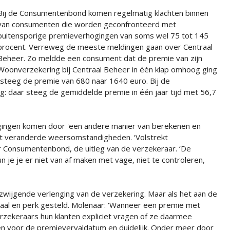
Bij de Consumentenbond komen regelmatig klachten binnen
van consumenten die worden geconfronteerd met
buitensporige premieverhogingen van soms wel 75 tot 145
procent. Verreweg de meeste meldingen gaan over Centraal
Beheer. Zo meldde een consument dat de premie van zijn
Woonverzekering bij Centraal Beheer in één klap omhoog ging
 steeg de premie van 680 naar 1640 euro. Bij de
ng: daar steeg de gemiddelde premie in één jaar tijd met 56,7
gingen komen door 'een andere manier van berekenen en
t veranderde weersomstandigheden. ‘Volstrekt
ur Consumentenbond, de uitleg van de verzekeraar. ‘De
n je je er niet van af maken met vage, niet te controleren,
wijgende verlenging van de verzekering. Maar als het aan de
paal en perk gesteld. Molenaar: ‘Wanneer een premie met
ekeraars hun klanten expliciet vragen of ze daarmee
en voor de premievervaldatum en duidelijk. Onder meer door