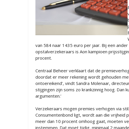
van 584 naar 1435 euro per jaar. Bij een ander
opstalverzekeraars is Aon kampioen prijsstijgi
procent.
Centraal Beheer verklaart dat de premieverho
doordat er meer rekening wordt gehouden me
ontoereikend’, vindt Sandra Molenaar, directe
stijgingen zijn soms zo krankzinnig hoog. Dan ku
argumenten.’
Verzekeraars mogen premies verhogen via stilz
Consumentenbond ligt, wordt aan die vrijheid 
meer dan 10 procent omhoog gaat, moeten verz
instemmen. Dat moet tijdig, minimaal 2 maand