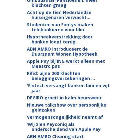
Ombudsman Pensioenen: meer
klachten graag
Acht op de tien Nederlandse
huiseigenaren verwacht...
Studenten van Fontys maken
telebankieren voor blin...
Hypotheekverstrekking door
banken loopt terug
ABN AMRO introduceert de
Duurzaam Wonen Hypotheek
Apple Pay bij ING werkt alleen met
Meastro pas
Kifid: bijna 200 klachten
beleggingsverzekeringen ...
'Fintech vervangt banken binnen vijf
jaar'
DEGIRO groeit in kalm beursweer
Nieuwe talkshow over persoonlijke
geldzaken
Vermogensongelijkheid neemt af
‘Wij zien Payconiq als
onderscheidend van Apple Pay’
ABN AMRO Clearing start