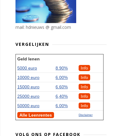
mail: hdnieuws @ gmail.com
VERGELIJKEN
Geld lenen
5000 euro
8.90%
Info
10000 euro
6.00%
Info
15000 euro
6.60%
Info
25000 euro
6,40%
Info
50000 euro
6.00%
Info
Alle Leenrentes
Disclaimer
VOLG ONS OP FACEBOOK