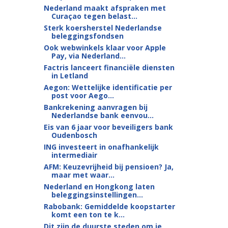
Nederland maakt afspraken met
Curaçao tegen belast...
Sterk koersherstel Nederlandse
beleggingsfondsen
Ook webwinkels klaar voor Apple
Pay, via Nederland...
Factris lanceert financiële diensten
in Letland
Aegon: Wettelijke identificatie per
post voor Aego...
Bankrekening aanvragen bij
Nederlandse bank eenvou...
Eis van 6 jaar voor beveiligers bank
Oudenbosch
ING investeert in onafhankelijk
intermediair
AFM: Keuzevrijheid bij pensioen? Ja,
maar met waar...
Nederland en Hongkong laten
beleggingsinstellingen...
Rabobank: Gemiddelde koopstarter
komt een ton te k...
Dit zijn de duurste steden om je