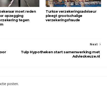
erzekeraar moet reden
Turkse verzekeringsadviseur
or opzegging
pleegt grootschalige
rzekering tegen
verzekeringsfraude
um
Next
oor
Tulp Hypotheken start samenwerking met
Advieskeuze.nl
ctie posten.