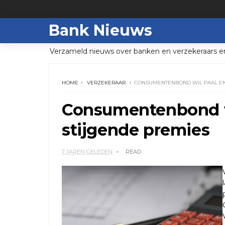
Bank Nieuws
Verzameld nieuws over banken en verzekeraars e
HOME
VERZEKERAAR
CONSUMENTENBOND WIL PAAL EN
Consumentenbond wi
stijgende premies
7 JAREN GELEDEN
READ