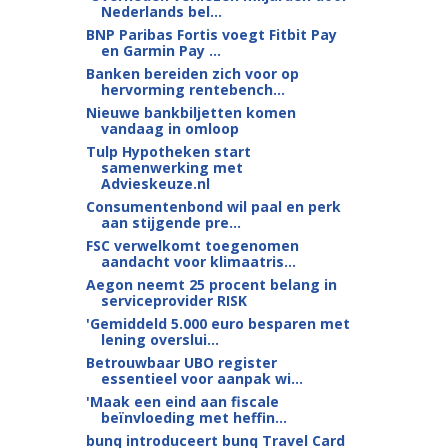
Nederlands bel...
BNP Paribas Fortis voegt Fitbit Pay
en Garmin Pay ...
Banken bereiden zich voor op
hervorming rentebench...
Nieuwe bankbiljetten komen
vandaag in omloop
Tulp Hypotheken start
samenwerking met
Advieskeuze.nl
Consumentenbond wil paal en perk
aan stijgende pre...
FSC verwelkomt toegenomen
aandacht voor klimaatris...
Aegon neemt 25 procent belang in
serviceprovider RISK
'Gemiddeld 5.000 euro besparen met
lening overslui...
Betrouwbaar UBO register
essentieel voor aanpak wi...
'Maak een eind aan fiscale
beïnvloeding met heffin...
bunq introduceert bunq Travel Card