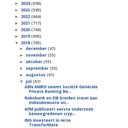
2024
(596)
►
2023
(595)
►
2022
(664)
►
2021
(717)
►
2020
(740)
►
2019
(695)
►
2018
(705)
▼
december
(47)
►
november
(55)
►
oktober
(55)
►
september
(55)
►
augustus
(61)
►
juli
(61)
▼
ABN AMRO neemt Société Générale
Private Banking Be...
Rabobank en EIB breiden steun aan
milieubewuste on...
AFM publiceert eerste onderzoek
beweegredenen cryp...
ING investeert in Ierse
TransferMate