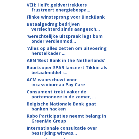
VEH: Helft geldvertrekkers
frustreert energiebespa...
Flinke winstsprong voor BinckBank
Betaalgedrag bedrijven
verslechterd sinds aangesch...
'Gerechtelijke uitspraak legt bom
onder verdienmod...
'Alles op alles zetten om uitvoering
herstelkader ...
ABN ‘Best Bank in the Netherlands’
Buurtsuper SPAR lanceert Tikkie als
betaalmiddel i...
ACM waarschuwt voor
incassobureau Pay Care
Consument trekt vaker de
portemonnee in de zomer, ...
Belgische Nationale Bank gaat
banken hacken
Rabo Participaties neemt belang in
GreenMo Group
Internationale consultatie over
bestrijding witwas...