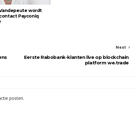
 Vandepeute wordt
contact Payconiq
y
Next
ens
Eerste Rabobank-klanten live op blockchain
platform we.trade
ctie posten.