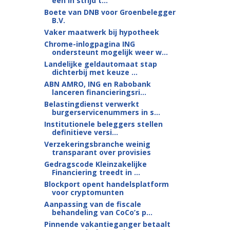
een in strijd t...
Boete van DNB voor Groenbelegger
B.V.
Vaker maatwerk bij hypotheek
Chrome-inlogpagina ING
ondersteunt mogelijk weer w...
Landelijke geldautomaat stap
dichterbij met keuze ...
ABN AMRO, ING en Rabobank
lanceren financieringsri...
Belastingdienst verwerkt
burgerservicenummers in s...
Institutionele beleggers stellen
definitieve versi...
Verzekeringsbranche weinig
transparant over provisies
Gedragscode Kleinzakelijke
Financiering treedt in ...
Blockport opent handelsplatform
voor cryptomunten
Aanpassing van de fiscale
behandeling van CoCo’s p...
Pinnende vakantieganger betaalt