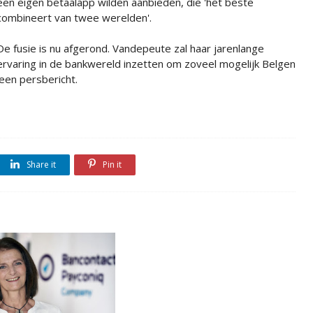
een eigen betaalapp wilden aanbieden, die 'het beste
combineert van twee werelden'.
De fusie is nu afgerond. Vandepeute zal haar jarenlange
ervaring in de bankwereld inzetten om zoveel mogelijk Belgen
 een persbericht.
Share it
Pin it