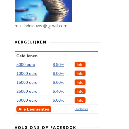
mail: hdnieuws @ gmail.com
VERGELIJKEN
Geld lenen
5000 euro
8.90%
Info
10000 euro
6.00%
Info
15000 euro
6.60%
Info
25000 euro
6,40%
Info
50000 euro
6.00%
Info
Alle Leenrentes
Disclaimer
VOLG ONS OP FACEBOOK