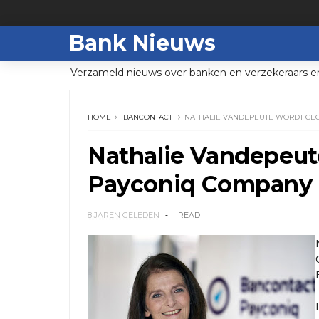
Bank Nieuws
Verzameld nieuws over banken en verzekeraars e
HOME
BANCONTACT
NATHALIE VANDEPEUTE WORDT CE
Nathalie Vandepeu
Payconiq Company
8 JAREN GELEDEN
READ