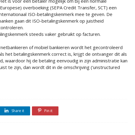
Het is voor een betaler mogelijk om bij een normale
(Europese) overboeking (SEPA Credit Transfer, SCT) een
internationaal ISO-betalingskenmerk mee te geven. De
banken gaan dit ISO-betalingskenmerk op juistheid
controleren.
alingskenmerk steeds vaker gebruikt op facturen.
ernetbankieren of mobiel bankieren wordt het gecontroleerd
ls het betalingskenmerk correct is, krijgt de ontvanger dit als
, waardoor hij de betaling eenvoudig in zijn administratie kan
st te zijn, dan wordt dit in de omschrijving (‘unstructured
Share it
Pin it