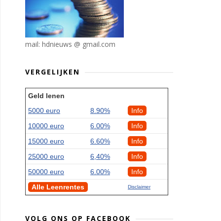
mail: hdnieuws @ gmail.com
VERGELIJKEN
Geld lenen
5000 euro
8.90%
Info
10000 euro
6.00%
Info
15000 euro
6.60%
Info
25000 euro
6,40%
Info
50000 euro
6.00%
Info
Alle Leenrentes
Disclaimer
VOLG ONS OP FACEBOOK