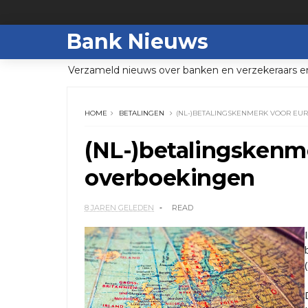
Bank Nieuws
Verzameld nieuws over banken en verzekeraars e
HOME
BETALINGEN
(NL-)BETALINGSKENMERK VOOR EU
(NL-)betalingskenm
overboekingen
8 JAREN GELEDEN
READ