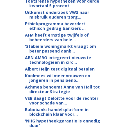
Toetsrente hypotheken voor derde
kwartaal 5 procent
Uitkomst onderzoek VWS naar
misbruik ouderen ‘zorg...
Ethiekprogramma bevordert
ethisch gedrag bankiers ...
AFM heeft ernstige twijfels of
beheerders van bele...
'Stabiele woningmarkt vraagt om
beter passend aanb...
ABN AMRO integreert nieuwste
technologieën in circ...
Albert Heijn test digitaal betalen
Koolmees wil meer vrouwen en
jongeren in pensioenb...
Achmea benoemt Anne van Hall tot
directeur Strategie
VEB daagt Deloitte voor de rechter
voor schade van...
Rabobank: handelsplatform in
blockchain klaar voor...
'NHG hypotheekgarantie is onnodig
duur'