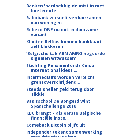
Banken 'hardnekkig de mist in met
boeterente'
Rabobank versnelt verduurzamen
van woningen
Robeco ONE nu ook in duurzame
variant
Klanten Belfius kunnen bankkaart
zelf blokkeren
‘Belgische tak ABN AMRO negeerde
signalen witwassen'
Stichting Pensioenfonds Cindu
International kiest ...
Intermediairs worden verplicht
grensoverschrijdend...
Steeds sneller geld terug door
Tikkie
Basisschool De Bongerd wint
Spaarchallenge 2018
KBC brengt – als eerste Belgische
financiële inste...
Comeback Bitcoin blijft uit
Independer tekent samenwerking
met drie nieuwe hyp...