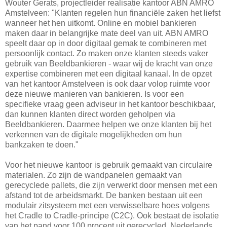
Wouter Gerats, projectleider realisatie kantoor ABN AMRO
Amstelveen: "Klanten regelen hun financiële zaken het liefst
wanneer het hen uitkomt. Online en mobiel bankieren
maken daar in belangrijke mate deel van uit. ABN AMRO
speelt daar op in door digitaal gemak te combineren met
persoonlijk contact. Zo maken onze klanten steeds vaker
gebruik van Beeldbankieren - waar wij de kracht van onze
expertise combineren met een digitaal kanaal. In de opzet
van het kantoor Amstelveen is ook daar volop ruimte voor
deze nieuwe manieren van bankieren. Is voor een
specifieke vraag geen adviseur in het kantoor beschikbaar,
dan kunnen klanten direct worden geholpen via
Beeldbankieren. Daarmee helpen we onze klanten bij het
verkennen van de digitale mogelijkheden om hun
bankzaken te doen."
Voor het nieuwe kantoor is gebruik gemaakt van circulaire
materialen. Zo zijn de wandpanelen gemaakt van
gerecyclede pallets, die zijn verwerkt door mensen met een
afstand tot de arbeidsmarkt. De banken bestaan uit een
modulair zitsysteem met een verwisselbare hoes volgens
het Cradle to Cradle-principe (C2C). Ook bestaat de isolatie
van het pand voor 100 procent uit gerecycled, Nederlands