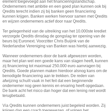
element toegevoegd aan het financieringslandschap.
Ondernemers met ambitie en een goed plan kunnen ook bij
Qredits terecht indien zij bij banken geen financiering
kunnen krijgen. Banken werken hiervoor samen met Qredits
en wijzen ondernemers actief door naar Qredits.
Ter gelegenheid van de uitreiking van het 10.000ste krediet
verzorgde Qredits dinsdag de gongslag ter opening van de
beurs bij Euronext. Voorzitter Chris Buijink van de
Nederlandse Vereniging van Banken was hierbij aanwezig.
Wanneer ondernemers door de bank afgewezen worden,
maar het plan wel een goede kans van slagen heeft, kunnen
zij financiering tot maximaal 250.000 euro aanvragen bij
Qredits. Goede plannen maken hierdoor alsnog kans om de
benodigde financiering aan te trekken. De reden van
afwijzing schuilt vaak in het feit dat een beginnende
ondernemer nog geen kennis en ervaring heeft opgedaan.
De bank acht het risico dan hoger dat een lening niet wordt
terugbetaald.
Via Qredits kunnen ondernemers juist begeleid worden. Zij
krijgen dan een coach toegewezen, of volgen het