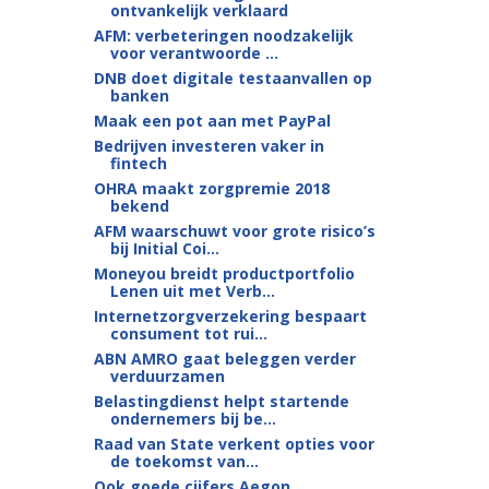
ontvankelijk verklaard
AFM: verbeteringen noodzakelijk
voor verantwoorde ...
DNB doet digitale testaanvallen op
banken
Maak een pot aan met PayPal
Bedrijven investeren vaker in
fintech
OHRA maakt zorgpremie 2018
bekend
AFM waarschuwt voor grote risico’s
bij Initial Coi...
Moneyou breidt productportfolio
Lenen uit met Verb...
Internetzorgverzekering bespaart
consument tot rui...
ABN AMRO gaat beleggen verder
verduurzamen
Belastingdienst helpt startende
ondernemers bij be...
Raad van State verkent opties voor
de toekomst van...
Ook goede cijfers Aegon