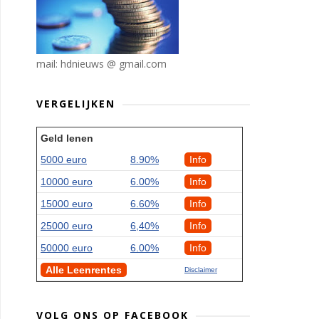
mail: hdnieuws @ gmail.com
VERGELIJKEN
Geld lenen
5000 euro
8.90%
Info
10000 euro
6.00%
Info
15000 euro
6.60%
Info
25000 euro
6,40%
Info
50000 euro
6.00%
Info
Alle Leenrentes
Disclaimer
VOLG ONS OP FACEBOOK