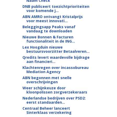
Naam Check
DNB publiceert toezichtprioriteiten
voor komende j...
ABN AMRO ontvangt Kristalprijs
voor meest innovati...
Beleggingsapp Peaks vanaf
vandaag te downloaden
Nieuwe Bonnen & Facturen
functionaliteit in de ING...
Lex Hoogduin nieuwe
bestuursvoorzitter Betaalveren...
Qredits levert waardevolle bijdrage
aan financieri...
Klachtenregen over incassobureau
Mediation Agency
ABN begonnen met snelle
overschrijvingen
Weer schijnkeuze door
kloonpolissen zorgverzekeraars
Nederlandse bedrijven over PSD2:
eerst standaarden...
Centraal Beheer lanceert
Sinterklaas verzekering