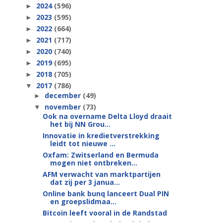
2024
(596)
►
2023
(595)
►
2022
(664)
►
2021
(717)
►
2020
(740)
►
2019
(695)
►
2018
(705)
►
2017
(786)
▼
december
(49)
►
november
(73)
▼
Ook na overname Delta Lloyd draait
het bij NN Grou...
Innovatie in kredietverstrekking
leidt tot nieuwe ...
Oxfam: Zwitserland en Bermuda
mogen niet ontbreken...
AFM verwacht van marktpartijen
dat zij per 3 janua...
Online bank bunq lanceert Dual PIN
en groepslidmaa...
Bitcoin leeft vooral in de Randstad