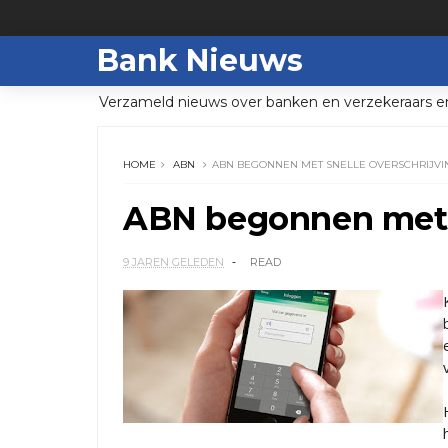
Bank Nieuws
Verzameld nieuws over banken en verzekeraars e
HOME
ABN
ABN BEGONNEN MET SNELLE OVERSCHRIJV
ABN begonnen met s
9 JAREN GELEDEN
READ