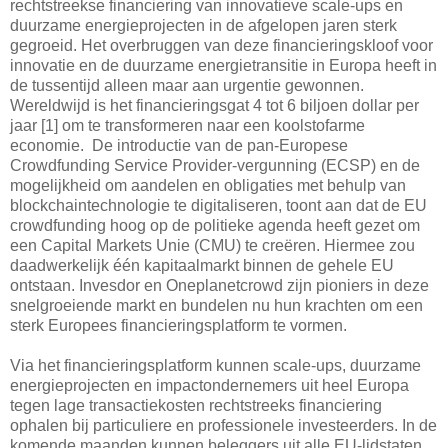
rechtstreekse financiering van innovatieve scale-ups en
duurzame energieprojecten in de afgelopen jaren sterk
gegroeid. Het overbruggen van deze financieringskloof voor
innovatie en de duurzame energietransitie in Europa heeft in
de tussentijd alleen maar aan urgentie gewonnen.
Wereldwijd is het financieringsgat 4 tot 6 biljoen dollar per
jaar [1] om te transformeren naar een koolstofarme
economie. De introductie van de pan-Europese
Crowdfunding Service Provider-vergunning (ECSP) en de
mogelijkheid om aandelen en obligaties met behulp van
blockchaintechnologie te digitaliseren, toont aan dat de EU
crowdfunding hoog op de politieke agenda heeft gezet om
een Capital Markets Unie (CMU) te creëren. Hiermee zou
daadwerkelijk één kapitaalmarkt binnen de gehele EU
ontstaan. Invesdor en Oneplanetcrowd zijn pioniers in deze
snelgroeiende markt en bundelen nu hun krachten om een
sterk Europees financieringsplatform te vormen.
Via het financieringsplatform kunnen scale-ups, duurzame
energieprojecten en impactondernemers uit heel Europa
tegen lage transactiekosten rechtstreeks financiering
ophalen bij particuliere en professionele investeerders. In de
komende maanden kunnen beleggers uit alle EU-lidstaten