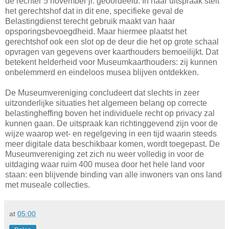
de rechter 5 november jl. geoordeeld. In haar uitspraak stelt
het gerechtshof dat in dit ene, specifieke geval de
Belastingdienst terecht gebruik maakt van haar
opsporingsbevoegdheid. Maar hiermee plaatst het
gerechtshof ook een slot op de deur die het op grote schaal
opvragen van gegevens over kaarthouders bemoeilijkt. Dat
betekent helderheid voor Museumkaarthouders: zij kunnen
onbelemmerd en eindeloos musea blijven ontdekken.
De Museumvereniging concludeert dat slechts in zeer
uitzonderlijke situaties het algemeen belang op correcte
belastingheffing boven het individuele recht op privacy zal
kunnen gaan. De uitspraak kan richtinggevend zijn voor de
wijze waarop wet- en regelgeving in een tijd waarin steeds
meer digitale data beschikbaar komen, wordt toegepast. De
Museumvereniging zet zich nu weer volledig in voor de
uitdaging waar ruim 400 musea door het hele land voor
staan: een blijvende binding van alle inwoners van ons land
met museale collecties.
at
05:00