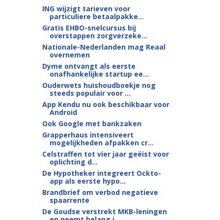
ING wijzigt tarieven voor
particuliere betaalpakke...
Gratis EHBO-snelcursus bij
overstappen zorgverzeke...
Nationale-Nederlanden mag Reaal
overnemen
Dyme ontvangt als eerste
onafhankelijke startup ee...
Ouderwets huishoudboekje nog
steeds populair voor ...
App Kendu nu ook beschikbaar voor
Android
Ook Google met bankzaken
Grapperhaus intensiveert
mogelijkheden afpakken cr...
Celstraffen tot vier jaar geëist voor
oplichting d...
De Hypotheker integreert Ockto-
app als eerste hypo...
Brandbrief om verbod negatieve
spaarrente
De Goudse verstrekt MKB-leningen
en neemt belang i...