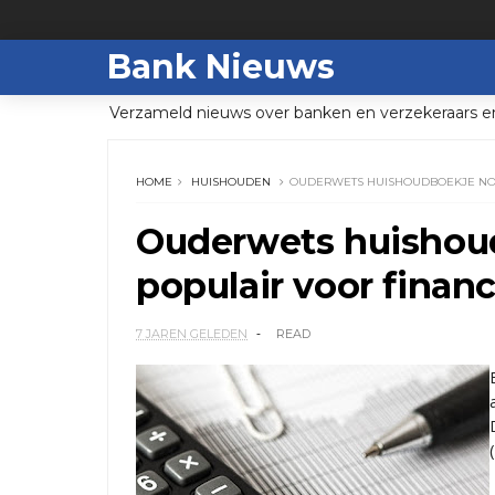
Bank Nieuws
Verzameld nieuws over banken en verzekeraars e
HOME
HUISHOUDEN
OUDERWETS HUISHOUDBOEKJE NOG 
Ouderwets huishou
populair voor financ
7 JAREN GELEDEN
READ