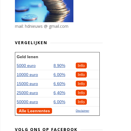
mail: hdnieuws @ gmail.com
VERGELIJKEN
Geld lenen
5000 euro
8.90%
Info
10000 euro
6.00%
Info
15000 euro
6.60%
Info
25000 euro
6,40%
Info
50000 euro
6.00%
Info
Alle Leenrentes
Disclaimer
VOLG ONS OP FACEBOOK