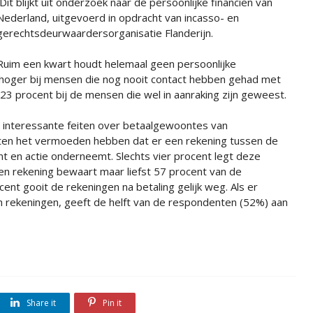
Dit blijkt uit onderzoek naar de persoonlijke financiën van
Nederland, uitgevoerd in opdracht van incasso- en
gerechtsdeurwaardersorganisatie Flanderijn.
Ruim een kwart houdt helemaal geen persoonlijke
ns hoger bij mensen die nog nooit contact hebben gehad met
23 procent bij de mensen die wel in aanraking zijn geweest.
 interessante feiten over betaalgewoontes van
ten het vermoeden hebben dat er een rekening tussen de
ent en actie onderneemt. Slechts vier procent legt deze
n rekening bewaart maar liefst 57 procent van de
ent gooit de rekeningen na betaling gelijk weg. Als er
an rekeningen, geeft de helft van de respondenten (52%) aan
Share it
Pin it