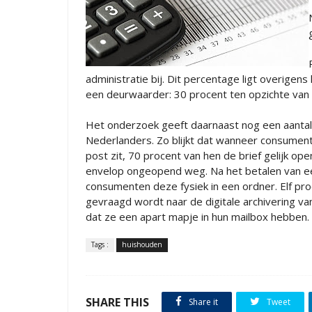
administratie bij. Dit percentage ligt overige
een deurwaarder: 30 procent ten opzichte van 
Het onderzoek geeft daarnaast nog een aantal
Nederlanders. Zo blijkt dat wanneer consumen
post zit, 70 procent van hen de brief gelijk op
envelop ongeopend weg. Na het betalen van ee
consumenten deze fysiek in een ordner. Elf proc
gevraagd wordt naar de digitale archivering v
dat ze een apart mapje in hun mailbox hebben.
Tags :
huishouden
SHARE THIS
Share it
Tweet