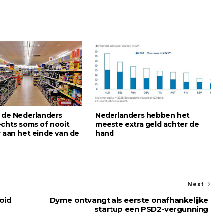
n de Nederlanders
Nederlanders hebben het
echts soms of nooit
meeste extra geld achter de
r aan het einde van de
hand
Next
oid
Dyme ontvangt als eerste onafhankelijke
startup een PSD2-vergunning