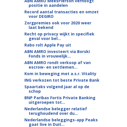
ABN AMRO MeesPierson verhoogt
positie in aandelen
Record aantal transacties en omzet
voor DEGIRO
Zorgpremies ook voor 2020 weer
laat bekend
Recht op privacy wijkt in specifiek
geval voor bel...
Rabo rolt Apple Pay uit
ABN AMRO investeert via Borski
Fonds in vrouwelijk...
ABN AMRO rondt verkoop af van
escrow- en settlemen...
Kom in beweging met a.s.r. Vitality
ING verkozen tot beste Private Bank
Spaartaks volgend jaar al op de
schop
BNP Paribas Fortis Private Banking
uitgeroepen tot...
Nederlandse belegger relatief
terughoudend over du...
Nederlandse beleggings-app Peaks
gaat live in Duit...