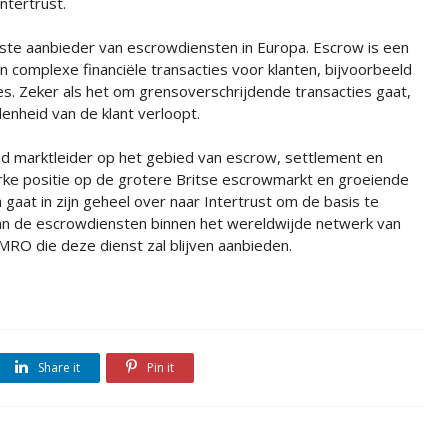
Intertrust.
te aanbieder van escrowdiensten in Europa. Escrow is een
n complexe financiële transacties voor klanten, bijvoorbeeld
es. Zeker als het om grensoverschrijdende transacties gaat,
enheid van de klant verloopt.
 marktleider op het gebied van escrow, settlement en
rke positie op de grotere Britse escrowmarkt en groeiende
 gaat in zijn geheel over naar Intertrust om de basis te
van de escrowdiensten binnen het wereldwijde netwerk van
AMRO die deze dienst zal blijven aanbieden.
Share it
Pin it