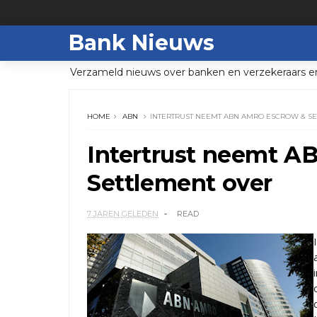
Bank Nieuws
Verzameld nieuws over banken en verzekeraars e
HOME
ABN
INTERTRUST NEEMT ABN AMRO ESCROW & S
Intertrust neemt 
Settlement over
7 JAREN GELEDEN
READ