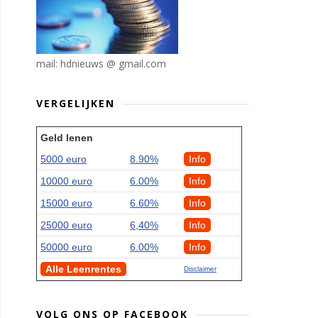
mail: hdnieuws @ gmail.com
VERGELIJKEN
Geld lenen
5000 euro
8.90%
Info
10000 euro
6.00%
Info
15000 euro
6.60%
Info
25000 euro
6,40%
Info
50000 euro
6.00%
Info
Alle Leenrentes
Disclaimer
VOLG ONS OP FACEBOOK