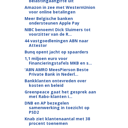
belastingaangifte uit
Amazon in zee met WesternUnion
voor online betalingen
Meer Belgische banken
ondersteunen Apple Pay
NIBC benoemt Dick Sluimers tot
voorzitter van de R...
44 vastgoedleningen ABN naar
Attestor
Bunq opent jacht op spaarders
1,1 miljoen euro voor
Financieringstafels MKB en s...
'ABN AMRO MeesPierson Beste
Private Bank in Nederl...
Bankklanten ontevreden over
kosten en beleid
Greenpeace gaat het gesprek aan
met Rabo-klanten i...
DNB en AP bezegelen
samenwerking in toezicht op
PSD2
Knab ziet klantenaantal met 38
procent toenemen