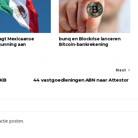
agt Mexicaanse
bunq en Blockrise lanceren
gunning aan
Bitcoin-bankrekening
Next
MKB
44 vastgoedleningen ABN naar Attestor
ctie posten.