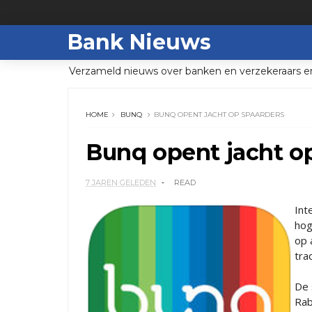
Bank Nieuws
Verzameld nieuws over banken en verzekeraars e
HOME
BUNQ
BUNQ OPENT JACHT OP SPAARDERS
Bunq opent jacht o
7 JAREN GELEDEN
READ
Int
hog
op 
tra
De 
Rab