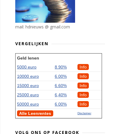
mail: hdnieuws @ gmail.com
VERGELIJKEN
Geld lenen
5000 euro
8.90%
Info
10000 euro
6.00%
Info
15000 euro
6.60%
Info
25000 euro
6,40%
Info
50000 euro
6.00%
Info
Alle Leenrentes
Disclaimer
VOLG ONS OP FACEBOOK