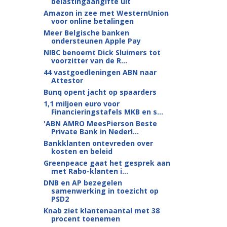
belastingaangifte uit
Amazon in zee met WesternUnion
voor online betalingen
Meer Belgische banken
ondersteunen Apple Pay
NIBC benoemt Dick Sluimers tot
voorzitter van de R...
44 vastgoedleningen ABN naar
Attestor
Bunq opent jacht op spaarders
1,1 miljoen euro voor
Financieringstafels MKB en s...
'ABN AMRO MeesPierson Beste
Private Bank in Nederl...
Bankklanten ontevreden over
kosten en beleid
Greenpeace gaat het gesprek aan
met Rabo-klanten i...
DNB en AP bezegelen
samenwerking in toezicht op
PSD2
Knab ziet klantenaantal met 38
procent toenemen