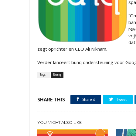
spa
“Om
ban
rev
vri
dat
zegt oprichter en CEO Ali Niknam.
Verder lanceert bunq ondersteuning voor Google 
Tags :
Bunq
SHARE THIS
Share it
Tweet
YOU MIGHT ALSO LIKE