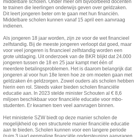
middelbare scholen. Onder meer om bijvoorbeeld docenten
te trainen die leerlingen onderwijs geven over geldzaken.
Dit leert jongeren beter om te gaan met hun financiën.
Middelbare scholen kunnen vanaf 15 april een aanvraag
indienen.
Als jongeren 18 jaar worden, zijn ze voor de wet financieel
zelfstandig. Bij de meeste jongeren verloopt dat goed, maar
voor veel jongeren is financieel zelfstandig worden een
grote uitdaging. Uit onderzoek van de BKR blijkt dat 24.000
jongeren tussen de 18 en 25 jaar kampt met één of
meerdere betalingsproblemen. Het is daarom belangrijk dat
jongeren al voor hun 18e leren hoe ze om moeten gaan met
geldzaken én geldzorgen. Zowel ouders als scholen hebben
hierin een rol. Steeds vaker bieden scholen financiële
educatie aan. In 2023 stelde minister Schouten al € 8,6
miljoen beschikbaar voor financiële educatie voor mbo-
studenten. Er kwamen toen veel aanvragen binnen.
Het ministerie SZW biedt op deze manier scholen de
mogelijkheid op een structurele manier financiële educatie
aan te bieden. Scholen kunnen voor een langere periode
(ruim 3 jaar) eenmalige financiële ondersteuning aanvragen.