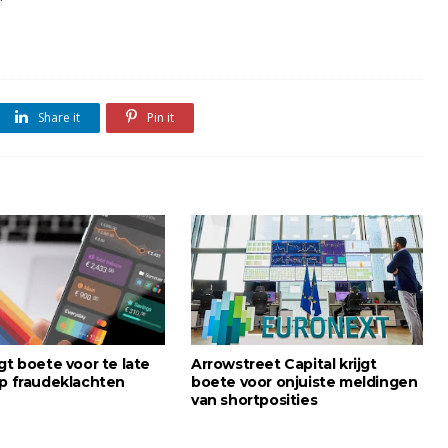
Share it
Pin it
gt boete voor te late
Arrowstreet Capital krijgt
op fraudeklachten
boete voor onjuiste meldingen
van shortposities