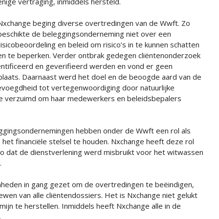
enige vertraging, inmiddels hersteld.
Nxchange beging diverse overtredingen van de Wwft. Zo
beschikte de beleggingsonderneming niet over een
risicobeoordeling en beleid om risico’s in te kunnen schatten
en te beperken. Verder ontbrak gedegen cliëntenonderzoek
tificeerd en geverifieerd werden en vond er geen
e plaats. Daarnaast werd het doel en de beoogde aard van de
bevoegdheid tot vertegenwoordiging door natuurlijke
ge verzuimd om haar medewerkers en beleidsbepalers
ggingsondernemingen hebben onder de Wwft een rol als
het financiële stelsel te houden. Nxchange heeft deze rol
sico dat de dienstverlening werd misbruikt voor het witwassen
.
heden in gang gezet om de overtredingen te beëindigen,
ewen van alle cliëntendossiers. Het is Nxchange niet gelukt
ijn te herstellen. Inmiddels heeft Nxchange alle in de
.