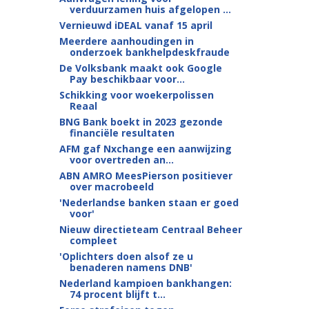
verduurzamen huis afgelopen ...
Vernieuwd iDEAL vanaf 15 april
Meerdere aanhoudingen in
onderzoek bankhelpdeskfraude
De Volksbank maakt ook Google
Pay beschikbaar voor...
Schikking voor woekerpolissen
Reaal
BNG Bank boekt in 2023 gezonde
financiële resultaten
AFM gaf Nxchange een aanwijzing
voor overtreden an...
ABN AMRO MeesPierson positiever
over macrobeeld
'Nederlandse banken staan er goed
voor'
Nieuw directieteam Centraal Beheer
compleet
'Oplichters doen alsof ze u
benaderen namens DNB'
Nederland kampioen bankhangen:
74 procent blijft t...