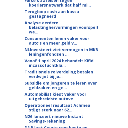
Forse strafeisen tegen
koeriersnetwerk dat half mi...
Terugloop cash aan kassa
gestagneerd
Analyse eerdere
belastinghervormingen voorspelt
we...
Consumenten lenen vaker voor
auto’s en meer geld v...
NLInvesteert ziet vermogen in MKB-
leningenfondsen ...
Vanaf 1 april 2024 behandelt Kifid
incassotuchtkla...
Traditionele rolverdeling betalen
verdwijnt bij jo...
Subsidie om jongeren te leren over
geldzaken en ge...
Automobilist kiest vaker voor
uitgebreidste autove...
Operationeel resultaat Achmea
stijgt sterk naar 62...
N26 lanceert nieuwe Instant
Savings-rekening
DNB legt Crypto.com boete op