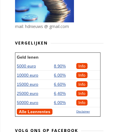
mail: hdnieuws @ gmail.com
VERGELIJKEN
Geld lenen
5000 euro
8.90%
Info
10000 euro
6.00%
Info
15000 euro
6.60%
Info
25000 euro
6,40%
Info
50000 euro
6.00%
Info
Alle Leenrentes
Disclaimer
VOLG ONS OP FACEBOOK