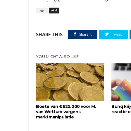
Tags :
AFM
SHARE THIS
Share it
Tweet
YOU MIGHT ALSO LIKE
Boete van €625.000 voor M.
Bunq krij
van Wettum wegens
reactie 
marktmanipulatie