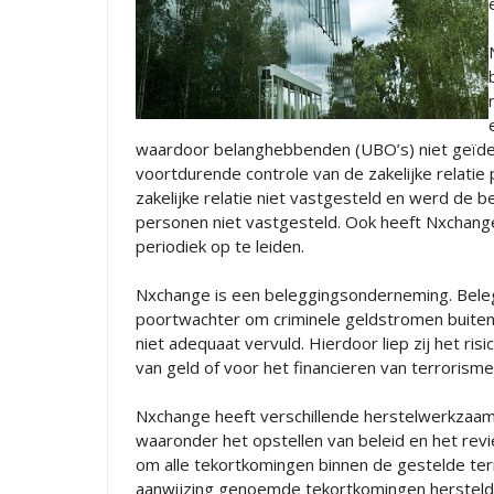
waardoor belanghebbenden (UBO’s) niet geïden
voortdurende controle van de zakelijke relati
zakelijke relatie niet vastgesteld en werd de 
personen niet vastgesteld. Ook heeft Nxchan
periodiek op te leiden.
Nxchange is een beleggingsonderneming. Bele
poortwachter om criminele geldstromen buiten 
niet adequaat vervuld. Hierdoor liep zij het ri
van geld of voor het financieren van terrorisme
Nxchange heeft verschillende herstelwerkzaam
waaronder het opstellen van beleid en het revi
om alle tekortkomingen binnen de gestelde term
aanwijzing genoemde tekortkomingen hersteld