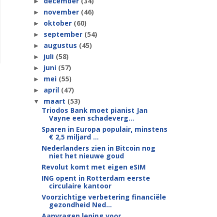
december
(34)
►
november
(46)
►
oktober
(60)
►
september
(54)
►
augustus
(45)
►
juli
(58)
►
juni
(57)
►
mei
(55)
►
april
(47)
►
maart
(53)
▼
Triodos Bank moet pianist Jan
Vayne een schadeverg...
Sparen in Europa populair, minstens
€ 2,5 miljard ...
Nederlanders zien in Bitcoin nog
niet het nieuwe goud
Revolut komt met eigen eSIM
ING opent in Rotterdam eerste
circulaire kantoor
Voorzichtige verbetering financiële
gezondheid Ned...
Aanvragen lening voor