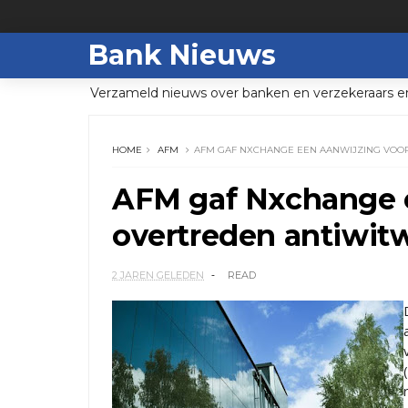
Bank Nieuws
Verzameld nieuws over banken en verzekeraars e
HOME
AFM
AFM GAF NXCHANGE EEN AANWIJZING VOO
AFM gaf Nxchange e
overtreden antiwit
2 JAREN GELEDEN
READ