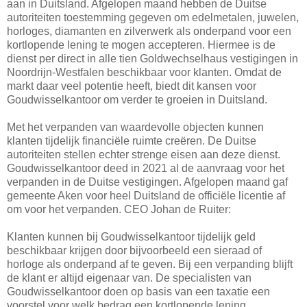
aan in Duitsland. Afgelopen maand hebben de Duitse
autoriteiten toestemming gegeven om edelmetalen, juwelen,
horloges, diamanten en zilverwerk als onderpand voor een
kortlopende lening te mogen accepteren. Hiermee is de
dienst per direct in alle tien Goldwechselhaus vestigingen in
Noordrijn-Westfalen beschikbaar voor klanten. Omdat de
markt daar veel potentie heeft, biedt dit kansen voor
Goudwisselkantoor om verder te groeien in Duitsland.
Met het verpanden van waardevolle objecten kunnen
klanten tijdelijk financiële ruimte creëren. De Duitse
autoriteiten stellen echter strenge eisen aan deze dienst.
Goudwisselkantoor deed in 2021 al de aanvraag voor het
verpanden in de Duitse vestigingen. Afgelopen maand gaf
gemeente Aken voor heel Duitsland de officiële licentie af
om voor het verpanden. CEO Johan de Ruiter:
Klanten kunnen bij Goudwisselkantoor tijdelijk geld
beschikbaar krijgen door bijvoorbeeld een sieraad of
horloge als onderpand af te geven. Bij een verpanding blijft
de klant er altijd eigenaar van. De specialisten van
Goudwisselkantoor doen op basis van een taxatie een
voorstel voor welk bedrag een kortlopende lening