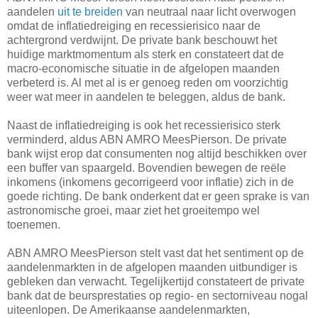
aandelen
uit te breiden
van neutraal naar licht overwogen
omdat de inflatiedreiging en recessierisico naar de
achtergrond verdwijnt. De private bank beschouwt het
huidige marktmomentum als sterk en constateert dat de
macro-economische situatie in de afgelopen maanden
verbeterd is. Al met al is er genoeg reden om voorzichtig
weer wat meer in aandelen te beleggen, aldus de bank.
Naast de inflatiedreiging is ook het recessierisico sterk
verminderd, aldus ABN AMRO MeesPierson. De private
bank wijst erop dat consumenten nog altijd beschikken over
een buffer van spaargeld. Bovendien bewegen de reële
inkomens (inkomens gecorrigeerd voor inflatie) zich in de
goede richting. De bank onderkent dat er geen sprake is van
astronomische groei, maar ziet het groeitempo wel
toenemen.
ABN AMRO MeesPierson stelt vast dat het sentiment op de
aandelenmarkten in de afgelopen maanden uitbundiger is
gebleken dan verwacht. Tegelijkertijd constateert de private
bank dat de beursprestaties op regio- en sectorniveau nogal
uiteenlopen. De Amerikaanse aandelenmarkten,