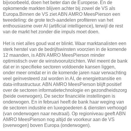
bijvoorbeeld, doen het beter dan de Europese. En de
opkomende markten blijven achter bij zowel de VS als
Europa.Binnen de VS ziet ABN AMRO MeesPierson een
tweedeling: de grote tech-aandelen profiteren van het
enthousiasme over AI (artificial intelligence), terwijl de rest
van de markt het zonder die impuls moet doen.
Het is niet alles goud wat er blinkt. Waar marktanalisten een
sterk herstel van de bedrijfswinsten voorzien in de komende
12 maanden, is ABN AMRO MeesPierson minder
optimistisch over de winstvooruitzichten. Wel meent de bank
dat er in specifieke sectoren voldoende kansen liggen,
onder meer omdat er in de komende jaren naar verwachting
veel geïnvesteerd zal worden in AI, de energietransitie en
data-infrastructuur. ABN AMRO MeesPierson blijft positief
over de sectoren informatietechnologie en gezondheidszorg
(beide overwogen). De sector financiële instellingen is
onderwogen. En in februari heeft de bank haar weging van
de sectoren industrie en luxegoederen & diensten verhoogd
(van onderwogen naar neutraal). Op regioniveau geeft ABN
AMRO MeesPierson nog altijd de voorkeur aan de VS
(overwogen) boven Europa (onderwogen).