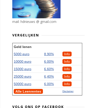
mail: hdnieuws @ gmail.com
VERGELIJKEN
Geld lenen
5000 euro
8.90%
Info
10000 euro
6.00%
Info
15000 euro
6.60%
Info
25000 euro
6,40%
Info
50000 euro
6.00%
Info
Alle Leenrentes
Disclaimer
VOLG ONS OP FACEBOOK