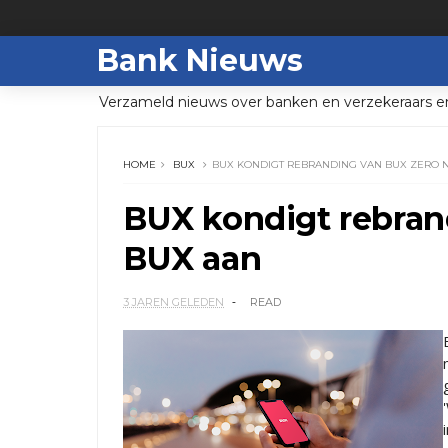
Bank Nieuws
Verzameld nieuws over banken en verzekeraars e
HOME
BUX
BUX KONDIGT REBRANDING VAN BUX ZERO 
BUX kondigt rebran
BUX aan
3 JAREN GELEDEN
READ