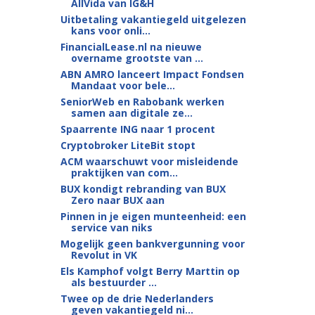
AllVida van IG&H
Uitbetaling vakantiegeld uitgelezen
kans voor onli...
FinancialLease.nl na nieuwe
overname grootste van ...
ABN AMRO lanceert Impact Fondsen
Mandaat voor bele...
SeniorWeb en Rabobank werken
samen aan digitale ze...
Spaarrente ING naar 1 procent
Cryptobroker LiteBit stopt
ACM waarschuwt voor misleidende
praktijken van com...
BUX kondigt rebranding van BUX
Zero naar BUX aan
Pinnen in je eigen munteenheid: een
service van niks
Mogelijk geen bankvergunning voor
Revolut in VK
Els Kamphof volgt Berry Marttin op
als bestuurder ...
Twee op de drie Nederlanders
geven vakantiegeld ni...