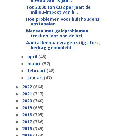
niveau van 10 jaa...
Tot 3.000 ton CO2 per jaar: de
milieu-impact van h...
Hoe problemen voor huishoudens
opstapelen
Mensen met geldproblemen
trekken laat aan de bel
Aantal leenaanvragen stijgt fors,
bedrag gemiddeld...
april
(48)
►
maart
(57)
►
februari
(48)
►
januari
(43)
►
2022
(664)
►
2021
(717)
►
2020
(740)
►
2019
(695)
►
2018
(705)
►
2017
(786)
►
2016
(345)
►
2015
(144)
►