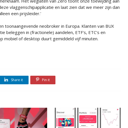
merknaam. Het weglaten van Zero toont onze toewijding aan
deze vlaggenschipapplicatie en laat zien dat we meer zijn dan
alleen een prijsleider.'
een toonaangevende neobroker in Europa. Klanten van BUX
tie beleggen in (fractionele) aandelen, ETF's, ETC's en
p mobiel of desktop duurt gemiddeld vijf minuten.
Share it
Pin it