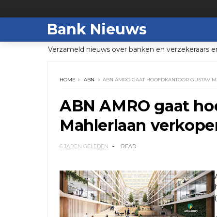
Bank Nieuws
Verzameld nieuws over banken en verzekeraars e
HOME
ABN
ABN AMRO GAAT HOOFDKANTOOR GUSTAV 
ABN AMRO gaat hoo
Mahlerlaan verkope
6 JAREN GELEDEN
READ