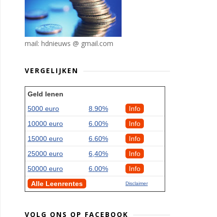
mail: hdnieuws @ gmail.com
VERGELIJKEN
Geld lenen
5000 euro
8.90%
Info
10000 euro
6.00%
Info
15000 euro
6.60%
Info
25000 euro
6,40%
Info
50000 euro
6.00%
Info
Alle Leenrentes
Disclaimer
VOLG ONS OP FACEBOOK