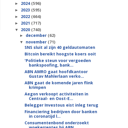
2024
(596)
►
2023
(595)
►
2022
(664)
►
2021
(717)
►
2020
(740)
▼
december
(62)
►
november
(71)
▼
SNS sluit al zijn 40 geldautomaten
Bitcoin bereikt hoogste koers ooit
'Politieke steun voor vergoeden
bankspoofing, bank...
ABN AMRO gaat hoofdkantoor
Gustav Mahlerlaan verko...
ABN gaat de komende jaren flink
krimpen
Aegon verkoopt activiteiten in
Centraal- en Oost-E...
Belegger Investous eist inleg terug
Financiering bedrijven door banken
in coronatijd l...
Consumentenbond onderzoekt
woekerrentes bij ABN