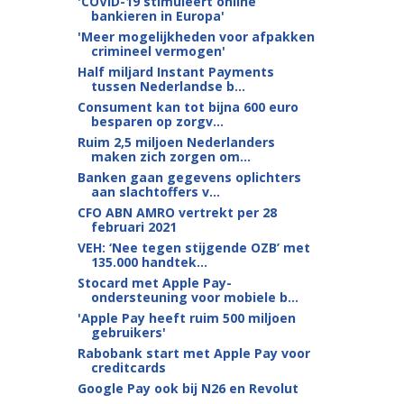
'COVID-19 stimuleert online
bankieren in Europa'
'Meer mogelijkheden voor afpakken
crimineel vermogen'
Half miljard Instant Payments
tussen Nederlandse b...
Consument kan tot bijna 600 euro
besparen op zorgv...
Ruim 2,5 miljoen Nederlanders
maken zich zorgen om...
Banken gaan gegevens oplichters
aan slachtoffers v...
CFO ABN AMRO vertrekt per 28
februari 2021
VEH: ‘Nee tegen stijgende OZB’ met
135.000 handtek...
Stocard met Apple Pay-
ondersteuning voor mobiele b...
'Apple Pay heeft ruim 500 miljoen
gebruikers'
Rabobank start met Apple Pay voor
creditcards
Google Pay ook bij N26 en Revolut