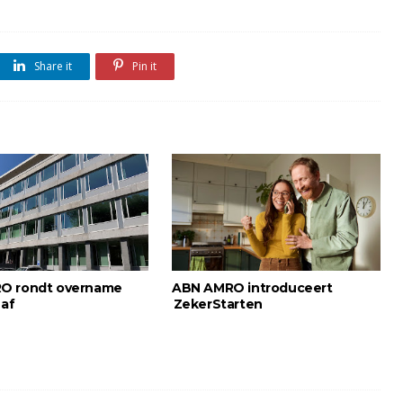
Share it
Pin it
O rondt overname
ABN AMRO introduceert
 af
ZekerStarten