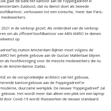
Ook gaat de bank het kantoor aan de Foppingadreef in
Amsterdam-Zuidoost, dat nu dienst doet als tweede
hoofdkantoor, verbouwen tot een iconische, ‘meer dan Paris-
00 medewerkers.
 2021 in de verkoop gezet. Als onderdeel van de verkoop
ren om als officieel hoofdkantoor van ABN AMRO te dienen.
oekwinst op.
adreef bij station Amsterdam Bijlmer moet volgens de
ABN AMRO het gehele gebouw aan de Gustav Mahlerlaan blijven
ren als hoofdvestiging voor de meeste medewerkers die nu
an de Amsterdamse Zuidas.
E en de oorspronkelijke architect van het gebouw,
terende kantoorgebouw aan de Foppingadreef in
oderne, duurzame werkplek. De nieuwe ‘Foppingadreef’ zal
e gebouw. Het wordt meer dan alleen een plek om een laptop
neld door Covid-19 wordt thuiswerken de nieuwe standaard.