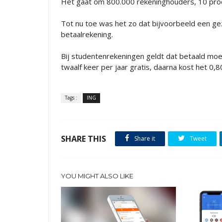
Het gaat om 800.000 rekeninghouders, 10 proce
Tot nu toe was het zo dat bijvoorbeeld een gez
betaalrekening.
Bij studentenrekeningen geldt dat betaald m
twaalf keer per jaar gratis, daarna kost het 0,8
Tags :
ING
SHARE THIS
Share it
Tweet
YOU MIGHT ALSO LIKE