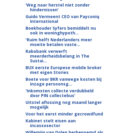
‘Weg naar herstel niet zonder
hindernissen’
Guido Vermeent CEO van Payconiq
International
Boekhouder Syfers bemiddelt nu
ook in woninghypoth...
'Ruim helft Nederlanders meer
moeite betalen vaste...
Rabobank verwerft
meerderheidsbelang in The
Sustai...
BUX eerste Europese mobile broker
met eigen Stories
Boete voor BKR vanwege kosten bij
inzage persoonsg...
'Inkomsten collecte verdubbeld
door PIN collectebus'
Uitstel aflossing nog maand langer
mogelijk
Voor het eerst minder gecrowdfund
Kabinet stelt eisen aan
incassosector
Willemijn van Dolen herbenoemd als