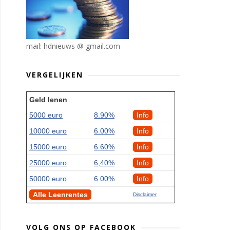
mail: hdnieuws @ gmail.com
VERGELIJKEN
Geld lenen
5000 euro
8.90%
Info
10000 euro
6.00%
Info
15000 euro
6.60%
Info
25000 euro
6,40%
Info
50000 euro
6.00%
Info
Alle Leenrentes
Disclaimer
VOLG ONS OP FACEBOOK