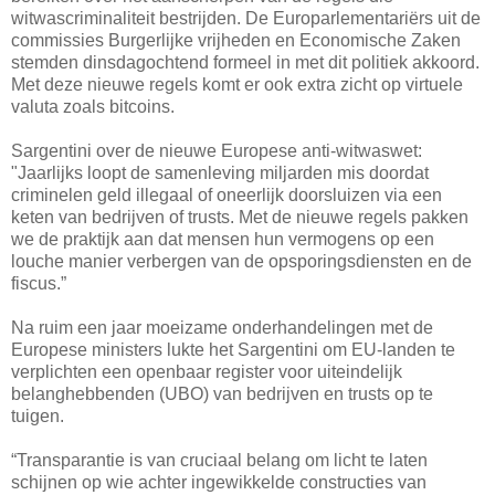
witwascriminaliteit bestrijden. De Europarlementariërs uit de
commissies Burgerlijke vrijheden en Economische Zaken
stemden dinsdagochtend formeel in met dit politiek akkoord.
Met deze nieuwe regels komt er ook extra zicht op virtuele
valuta zoals bitcoins.
Sargentini over de nieuwe Europese anti-witwaswet:
"Jaarlijks loopt de samenleving miljarden mis doordat
criminelen geld illegaal of oneerlijk doorsluizen via een
keten van bedrijven of trusts. Met de nieuwe regels pakken
we de praktijk aan dat mensen hun vermogens op een
louche manier verbergen van de opsporingsdiensten en de
fiscus.”
Na ruim een jaar moeizame onderhandelingen met de
Europese ministers lukte het Sargentini om EU-landen te
verplichten een openbaar register voor uiteindelijk
belanghebbenden (UBO) van bedrijven en trusts op te
tuigen.
“Transparantie is van cruciaal belang om licht te laten
schijnen op wie achter ingewikkelde constructies van