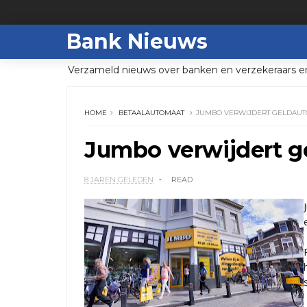
Bank Nieuws
Verzameld nieuws over banken en verzekeraars e
HOME
BETAALAUTOMAAT
JUMBO VERWIJDERT GELDAU
Jumbo verwijdert 
8 JAREN GELEDEN
READ