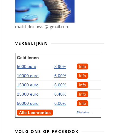
mail: hdnieuws @ gmail.com
VERGELIJKEN
Geld lenen
5000 euro
8.90%
Info
10000 euro
6.00%
Info
15000 euro
6.60%
Info
25000 euro
6,40%
Info
50000 euro
6.00%
Info
Alle Leenrentes
Disclaimer
VOLG ONS OP FACEBOOK