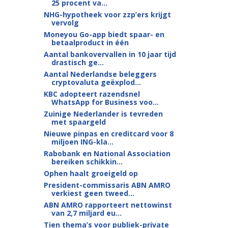
25 procent va...
NHG-hypotheek voor zzp’ers krijgt
vervolg
Moneyou Go-app biedt spaar- en
betaalproduct in één
Aantal bankovervallen in 10 jaar tijd
drastisch ge...
Aantal Nederlandse beleggers
cryptovaluta geëxplod...
KBC adopteert razendsnel
WhatsApp for Business voo...
Zuinige Nederlander is tevreden
met spaargeld
Nieuwe pinpas en creditcard voor 8
miljoen ING-kla...
Rabobank en National Association
bereiken schikkin...
Ophen haalt groeigeld op
President-commissaris ABN AMRO
verkiest geen tweed...
ABN AMRO rapporteert nettowinst
van 2,7 miljard eu...
Tien thema’s voor publiek-private