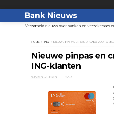
Bank Nieuws
Verzameld nieuws over banken en verzekeraars e
HOME
ING
NIEUWE PINPAS EN CREDITCARD VOOR 8 MIL
Nieuwe pinpas en cr
ING-klanten
9 JAREN GELEDEN
READ