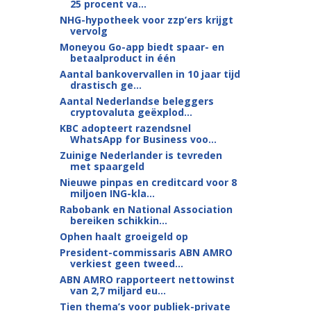
25 procent va...
NHG-hypotheek voor zzp’ers krijgt
vervolg
Moneyou Go-app biedt spaar- en
betaalproduct in één
Aantal bankovervallen in 10 jaar tijd
drastisch ge...
Aantal Nederlandse beleggers
cryptovaluta geëxplod...
KBC adopteert razendsnel
WhatsApp for Business voo...
Zuinige Nederlander is tevreden
met spaargeld
Nieuwe pinpas en creditcard voor 8
miljoen ING-kla...
Rabobank en National Association
bereiken schikkin...
Ophen haalt groeigeld op
President-commissaris ABN AMRO
verkiest geen tweed...
ABN AMRO rapporteert nettowinst
van 2,7 miljard eu...
Tien thema’s voor publiek-private