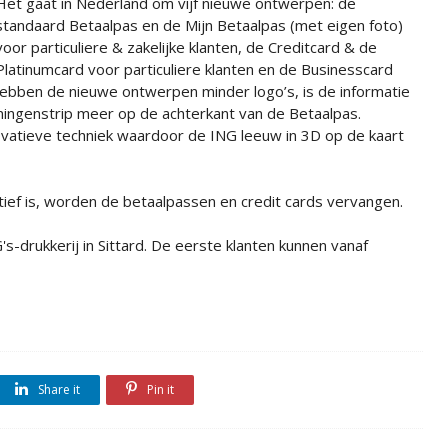
Het gaat in Nederland om vijf nieuwe ontwerpen: de
standaard Betaalpas en de Mijn Betaalpas (met eigen foto)
voor particuliere & zakelijke klanten, de Creditcard & de
Platinumcard voor particuliere klanten en de Businesscard
, hebben de nieuwe ontwerpen minder logo’s, is de informatie
eningenstrip meer op de achterkant van de Betaalpas.
vatieve techniek waardoor de ING leeuw in 3D op de kaart
tief is, worden de betaalpassen en credit cards vervangen.
s-drukkerij in Sittard. De eerste klanten kunnen vanaf
Share it
Pin it