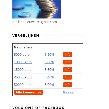
mail: hdnieuws @ gmail.com
VERGELIJKEN
Geld lenen
5000 euro
8.90%
Info
10000 euro
6.00%
Info
15000 euro
6.60%
Info
25000 euro
6,40%
Info
50000 euro
6.00%
Info
Alle Leenrentes
Disclaimer
VOLG ONS OP FACEBOOK