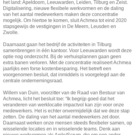
het land: Apeldoorn, Leeuwarden, Leiden, Tilburg en Zeist.
Digitalisering, nieuwe flexibele werkvormen en de daling
van het aantal medewerkers maken deze concentratie
mogelijk. Om hiertoe te komen, sluit Achmea tot eind 2020
stapsgewijs de vestigingen in De Meern, Leusden en
Zwolle.
Daarnaast gaan het bedrijf de activiteiten in Tilburg
samenbrengen in één kantoor. Voor Leeuwarden wordt deze
optie nog onderzocht. Bij de verhuisplannen gaan geen
extra banen verloren. Met de concentratie realiseert Achmea
jaarlijks een forse kostenbesparing. Het betreft een
voorgenomen besluit, dat inmiddels is voorgelegd aan de
centrale ondernemingsraad.
Willem van Duin, voorzitter van de Raad van Bestuur van
Achmea, licht het besluit toe: “Ik begrijp goed dat het
veranderen van werklocatie impactvol kan zijn voor onze
medewerkers. Het is echter onvermijdelijk dat we deze stap
zetten. De daling van het aantal medewerkers zet door.
Daarnaast werken onze mensen steeds flexibeler samen, op
wisselende locaties en in wisselende teams. Denk aan
nieuwe werkvormen als Agile/Scrum, die om een ander