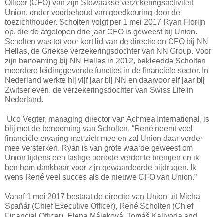
Officer (CFO) van zijn Slowaakse verzekeringsactiviteit
Union, onder voorbehoud van goedkeuring door de
toezichthouder. Scholten volgt per 1 mei 2017 Ryan Florijn
op, die de afgelopen drie jaar CFO is geweest bij Union.
Scholten was tot voor kort lid van de directie en CFO bij NN
Hellas, de Griekse verzekeringsdochter van NN Group. Voor
zijn benoeming bij NN Hellas in 2012, bekleedde Scholten
meerdere leidinggevende functies in de financiële sector. In
Nederland werkte hij vijf jaar bij NN en daarvoor elf jaar bij
Zwitserleven, de verzekeringsdochter van Swiss Life in
Nederland.
Uco Vegter, managing director van Achmea International, is
blij met de benoeming van Scholten. “René neemt veel
financiële ervaring met zich mee en zal Union daar verder
mee versterken. Ryan is van grote waarde geweest om
Union tijdens een lastige periode verder te brengen en ik
ben hem dankbaar voor zijn gewaardeerde bijdragen. Ik
wens René veel succes als de nieuwe CFO van Union.”
Vanaf 1 mei 2017 bestaat de directie van Union uit Michal
Špaňár (Chief Executive Officer), René Scholten (Chief
Financial Officer), Elena Májeková, Tomáš Kalivoda and