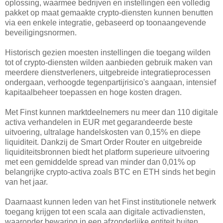
oplossing, waarmee bedrijven en instellingen een volledig
pakket op maat gemaakte crypto-diensten kunnen benutten
via een enkele integratie, gebaseerd op toonaangevende
beveiligingsnormen.
Historisch gezien moesten instellingen die toegang wilden
tot of crypto-diensten wilden aanbieden gebruik maken van
meerdere dienstverleners, uitgebreide integratieprocessen
ondergaan, verhoogde tegenpartijrisico's aangaan, intensief
kapitaalbeheer toepassen en hoge kosten dragen.
Met Finst kunnen marktdeelnemers nu meer dan 110 digitale
activa verhandelen in EUR met gegarandeerde beste
uitvoering, ultralage handelskosten van 0,15% en diepe
liquiditeit. Dankzij de Smart Order Router en uitgebreide
liquiditeitsbronnen biedt het platform superieure uitvoering
met een gemiddelde spread van minder dan 0,01% op
belangrijke crypto-activa zoals BTC en ETH sinds het begin
van het jaar.
Daarnaast kunnen leden van het Finst institutionele netwerk
toegang krijgen tot een scala aan digitale activadiensten,
waaronder bewaring in een afzonderlijke entiteit buiten