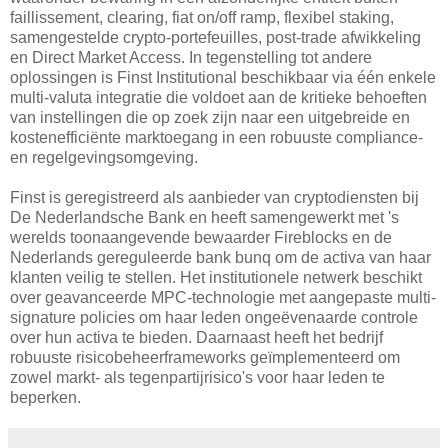
faillissement, clearing, fiat on/off ramp, flexibel staking,
samengestelde crypto-portefeuilles, post-trade afwikkeling
en Direct Market Access. In tegenstelling tot andere
oplossingen is Finst Institutional beschikbaar via één enkele
multi-valuta integratie die voldoet aan de kritieke behoeften
van instellingen die op zoek zijn naar een uitgebreide en
kostenefficiënte marktoegang in een robuuste compliance-
en regelgevingsomgeving.
Finst is geregistreerd als aanbieder van cryptodiensten bij
De Nederlandsche Bank en heeft samengewerkt met 's
werelds toonaangevende bewaarder Fireblocks en de
Nederlands gereguleerde bank bunq om de activa van haar
klanten veilig te stellen. Het institutionele netwerk beschikt
over geavanceerde MPC-technologie met aangepaste multi-
signature policies om haar leden ongeëvenaarde controle
over hun activa te bieden. Daarnaast heeft het bedrijf
robuuste risicobeheerframeworks geïmplementeerd om
zowel markt- als tegenpartijrisico's voor haar leden te
beperken.