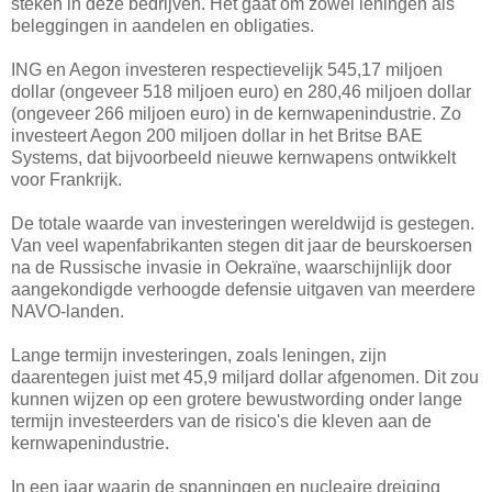
steken in deze bedrijven. Het gaat om zowel leningen als
beleggingen in aandelen en obligaties.
ING en Aegon investeren respectievelijk 545,17 miljoen
dollar (ongeveer 518 miljoen euro) en 280,46 miljoen dollar
(ongeveer 266 miljoen euro) in de kernwapenindustrie. Zo
investeert Aegon 200 miljoen dollar in het Britse BAE
Systems, dat bijvoorbeeld nieuwe kernwapens ontwikkelt
voor Frankrijk.
De totale waarde van investeringen wereldwijd is gestegen.
Van veel wapenfabrikanten stegen dit jaar de beurskoersen
na de Russische invasie in Oekraïne, waarschijnlijk door
aangekondigde verhoogde defensie uitgaven van meerdere
NAVO-landen.
Lange termijn investeringen, zoals leningen, zijn
daarentegen juist met 45,9 miljard dollar afgenomen. Dit zou
kunnen wijzen op een grotere bewustwording onder lange
termijn investeerders van de risico's die kleven aan de
kernwapenindustrie.
In een jaar waarin de spanningen en nucleaire dreiging