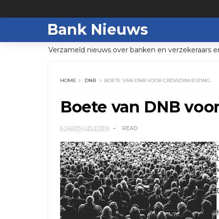
Bank Nieuws
Verzameld nieuws over banken en verzekeraars e
HOME
DNB
BOETE VAN DNB VOOR CROWDINVESTING
Boete van DNB voor
6 JAREN GELEDEN
READ