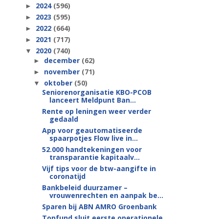
2024
(596)
►
2023
(595)
►
2022
(664)
►
2021
(717)
►
2020
(740)
▼
december
(62)
►
november
(71)
►
oktober
(50)
▼
Seniorenorganisatie KBO-PCOB
lanceert Meldpunt Ban...
Rente op leningen weer verder
gedaald
App voor geautomatiseerde
spaarpotjes Flow live in...
52.000 handtekeningen voor
transparantie kapitaalv...
Vijf tips voor de btw-aangifte in
coronatijd
Bankbeleid duurzamer –
vrouwenrechten en aanpak be...
Sparen bij ABN AMRO Groenbank
Topfund sluit eerste operationele