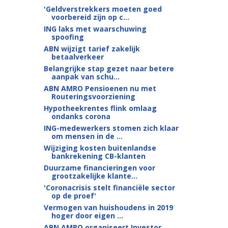
'Geldverstrekkers moeten goed
voorbereid zijn op c...
ING laks met waarschuwing
spoofing
ABN wijzigt tarief zakelijk
betaalverkeer
Belangrijke stap gezet naar betere
aanpak van schu...
ABN AMRO Pensioenen nu met
Routeringsvoorziening
Hypotheekrentes flink omlaag
ondanks corona
ING-medewerkers stomen zich klaar
om mensen in de ...
Wijziging kosten buitenlandse
bankrekening CB-klanten
Duurzame financieringen voor
grootzakelijke klante...
'Coronacrisis stelt financiële sector
op de proef'
Vermogen van huishoudens in 2019
hoger door eigen ...
ABN AMRO organiseert Investor