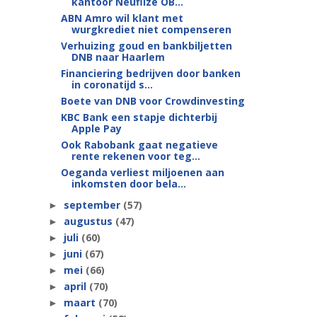
kantoor Neuflize OB...
ABN Amro wil klant met
wurgkrediet niet compenseren
Verhuizing goud en bankbiljetten
DNB naar Haarlem
Financiering bedrijven door banken
in coronatijd s...
Boete van DNB voor Crowdinvesting
KBC Bank een stapje dichterbij
Apple Pay
Ook Rabobank gaat negatieve
rente rekenen voor teg...
Oeganda verliest miljoenen aan
inkomsten door bela...
september
(57)
►
augustus
(47)
►
juli
(60)
►
juni
(67)
►
mei
(66)
►
april
(70)
►
maart
(70)
►