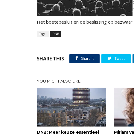
Het boetebesluit en de beslissing op bezwaar
Tags :
DNB
SHARE THIS
Share it
Tweet
YOU MIGHT ALSO LIKE
DNB: Meer keuze essentieel
Mirjam v