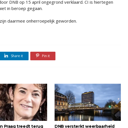
door DNB op 15 april ongegrond verklaard. CI is hiertegen
niet in beroep gegaan.
 zijn daarmee onherroepelijk geworden.
Share it
Pin it
an Praag treedt terug
DNB versterkt weerbaarheid