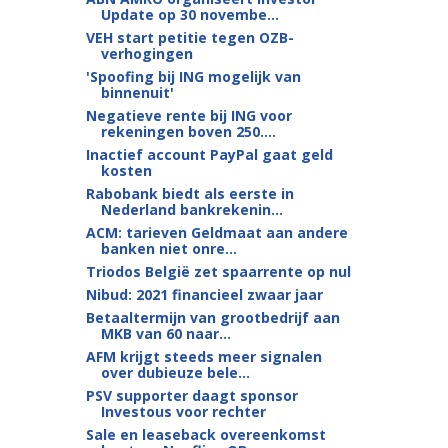
Update op 30 novembe...
VEH start petitie tegen OZB-
verhogingen
'Spoofing bij ING mogelijk van
binnenuit'
Negatieve rente bij ING voor
rekeningen boven 250....
Inactief account PayPal gaat geld
kosten
Rabobank biedt als eerste in
Nederland bankrekenin...
ACM: tarieven Geldmaat aan andere
banken niet onre...
Triodos België zet spaarrente op nul
Nibud: 2021 financieel zwaar jaar
Betaaltermijn van grootbedrijf aan
MKB van 60 naar...
AFM krijgt steeds meer signalen
over dubieuze bele...
PSV supporter daagt sponsor
Investous voor rechter
Sale en leaseback overeenkomst