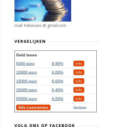
mail: hdnieuws @ gmail.com
VERGELIJKEN
Geld lenen
5000 euro
8.90%
Info
10000 euro
6.00%
Info
15000 euro
6.60%
Info
25000 euro
6,40%
Info
50000 euro
6.00%
Info
Alle Leenrentes
Disclaimer
VOLG ONS OP FACEBOOK