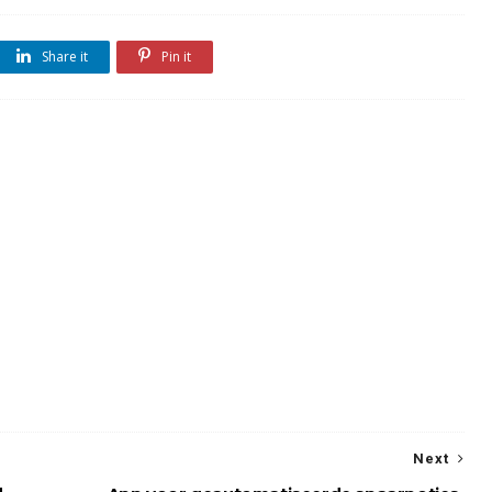
Share it
Pin it
Next