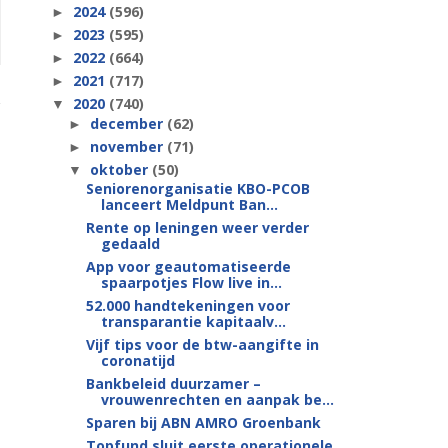
2024
(596)
►
2023
(595)
►
2022
(664)
►
2021
(717)
►
2020
(740)
▼
december
(62)
►
november
(71)
►
oktober
(50)
▼
Seniorenorganisatie KBO-PCOB
lanceert Meldpunt Ban...
Rente op leningen weer verder
gedaald
App voor geautomatiseerde
spaarpotjes Flow live in...
52.000 handtekeningen voor
transparantie kapitaalv...
Vijf tips voor de btw-aangifte in
coronatijd
Bankbeleid duurzamer –
vrouwenrechten en aanpak be...
Sparen bij ABN AMRO Groenbank
Topfund sluit eerste operationele