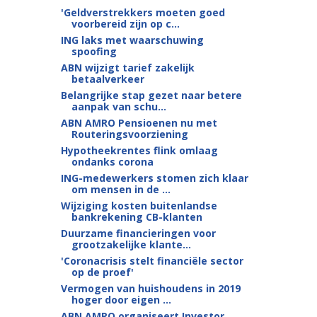
'Geldverstrekkers moeten goed
voorbereid zijn op c...
ING laks met waarschuwing
spoofing
ABN wijzigt tarief zakelijk
betaalverkeer
Belangrijke stap gezet naar betere
aanpak van schu...
ABN AMRO Pensioenen nu met
Routeringsvoorziening
Hypotheekrentes flink omlaag
ondanks corona
ING-medewerkers stomen zich klaar
om mensen in de ...
Wijziging kosten buitenlandse
bankrekening CB-klanten
Duurzame financieringen voor
grootzakelijke klante...
'Coronacrisis stelt financiële sector
op de proef'
Vermogen van huishoudens in 2019
hoger door eigen ...
ABN AMRO organiseert Investor