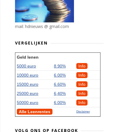
mail: hdnieuws @ gmail.com
VERGELIJKEN
Geld lenen
5000 euro
8.90%
Info
10000 euro
6.00%
Info
15000 euro
6.60%
Info
25000 euro
6,40%
Info
50000 euro
6.00%
Info
Alle Leenrentes
Disclaimer
VOLG ONS OP FACEBOOK