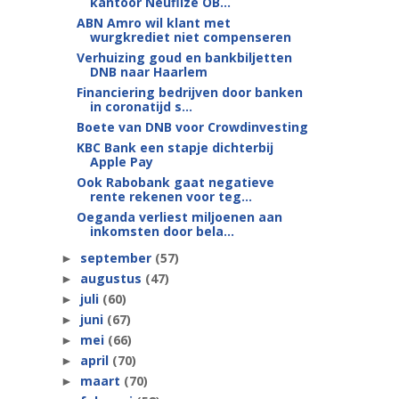
kantoor Neuflize OB...
ABN Amro wil klant met
wurgkrediet niet compenseren
Verhuizing goud en bankbiljetten
DNB naar Haarlem
Financiering bedrijven door banken
in coronatijd s...
Boete van DNB voor Crowdinvesting
KBC Bank een stapje dichterbij
Apple Pay
Ook Rabobank gaat negatieve
rente rekenen voor teg...
Oeganda verliest miljoenen aan
inkomsten door bela...
september
(57)
►
augustus
(47)
►
juli
(60)
►
juni
(67)
►
mei
(66)
►
april
(70)
►
maart
(70)
►