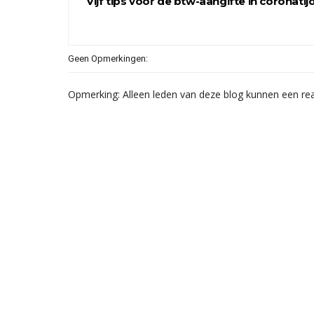
Vijf tips voor de btw-aangifte in coronatij
Geen Opmerkingen:
Opmerking: Alleen leden van deze blog kunnen een rea