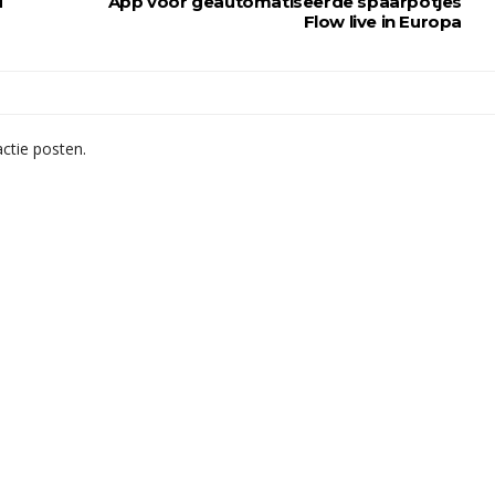
d
App voor geautomatiseerde spaarpotjes
Flow live in Europa
ctie posten.