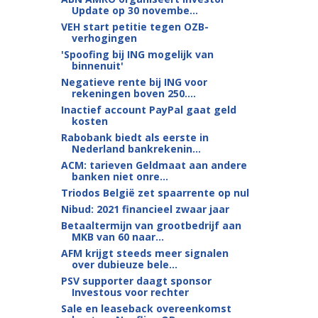
Update op 30 novembe...
VEH start petitie tegen OZB-
verhogingen
'Spoofing bij ING mogelijk van
binnenuit'
Negatieve rente bij ING voor
rekeningen boven 250....
Inactief account PayPal gaat geld
kosten
Rabobank biedt als eerste in
Nederland bankrekenin...
ACM: tarieven Geldmaat aan andere
banken niet onre...
Triodos België zet spaarrente op nul
Nibud: 2021 financieel zwaar jaar
Betaaltermijn van grootbedrijf aan
MKB van 60 naar...
AFM krijgt steeds meer signalen
over dubieuze bele...
PSV supporter daagt sponsor
Investous voor rechter
Sale en leaseback overeenkomst