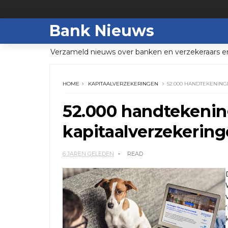
Bank Nieuws
Verzameld nieuws over banken en verzekeraars e
HOME
KAPITAALVERZEKERINGEN
52.000 HANDTEKENIN
52.000 handtekenin
kapitaalverzekerin
6 JAREN GELEDEN
READ