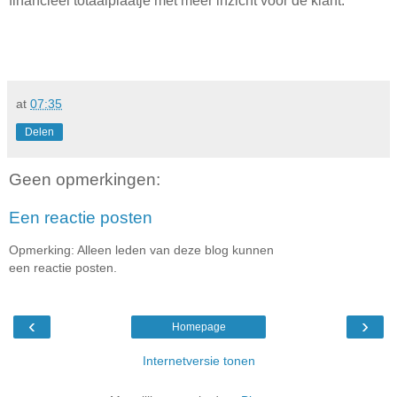
financieel totaalplaatje met meer inzicht voor de klant.
at
07:35
Delen
Geen opmerkingen:
Een reactie posten
Opmerking: Alleen leden van deze blog kunnen
een reactie posten.
‹
›
Homepage
Internetversie tonen