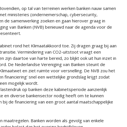
Bovendien, op tal van terreinen werken banken nauw samen
met ministeries (ondernemerschap, cybersecurity,
ijven de samenwerking zoeken en gaan hierover graag in
niging van Banken (NVB) benieuwd naar de agenda voor de
presenteert.
binet rond het Klimaatakkoord toe. Zij dragen graag bij aan
transitie. Vermindering van CO2-uitstoot vraagt een
zijn daartoe van harte bereid, zo blijkt ook uit hun inzet in
oord. De Nederlandse Vereniging van Banken steunt de
limaatwet en ziet ruimte voor versnelling. De NVB zou het
inanciering’ snel een wettelijke grondslag krijgt zodat
een mogelijk wordt.
e lastendruk op banken deze kabinetsperiode aanzienlijk
rke en diverse bankensector nodig heeft om te kunnen
n bij de financiering van een groot aantal maatschappelijke
 maatregelen. Banken worden als gevolg van enkele
rder belast dan het overige bedrijfsleven.