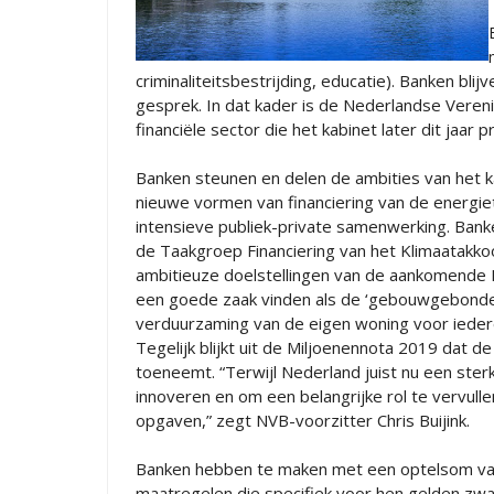
criminaliteitsbestrijding, educatie). Banken bl
gesprek. In dat kader is de Nederlandse Vere
financiële sector die het kabinet later dit jaar 
Banken steunen en delen de ambities van het ka
nieuwe vormen van financiering van de energie
intensieve publiek-private samenwerking. Banken 
de Taakgroep Financiering van het Klimaatakk
ambitieuze doelstellingen van de aankomende K
een goede zaak vinden als de ‘gebouwgebonden f
verduurzaming van de eigen woning voor ieder
Tegelijk blijkt uit de Miljoenennota 2019 dat d
toeneemt. “Terwijl Nederland juist nu een ste
innoveren en om een belangrijke rol te vervulle
opgaven,” zegt NVB-voorzitter Chris Buijink.
Banken hebben te maken met een optelsom van
maatregelen die specifiek voor hen gelden zwaa