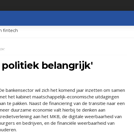
n fintech
JK'
politiek belangrijk'
De bankensector wil zich het komend jaar inzetten om samen
met het kabinet maatschappelijk-economische uitdagingen
aan te pakken. Naast de financiering van de transitie naar een
meer duurzame economie valt hierbij te denken aan
kredietverlening aan het MKB, de digitale weerbaarheid van
burgers en bedrijven, en de financiële weerbaarheid van
ouderen.