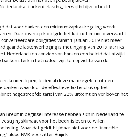
n Nederlandse bankenbelasting, terwijl in bijvoorbeeld
gd dat voor banken een minimumkapitaalregeling wordt
everen. Daarbovenop kondigde het kabinet in juni onverwacht
converteerbare obligaties vanaf 1 januari 2019 niet meer
rd gaande lastenverhoging is met ingang van 2019 jaarlijks
oert Nederland ten aanzien van banken een beleid dat afwijkt
banken sterk in het nadeel zijn ten opzichte van de
teen kunnen lopen, leiden al deze maatregelen tot een
e banken waardoor de effectieve lastendruk op het
binet nagestreefde tarief van 22% uitkomt en ver boven het
an Brexit in beginsel interesse hebben zich in Nederland te
 vestigingsklimaat voor het bedrijfsleven te willen
elasting. Maar dat geldt blijkbaar niet voor de financiële
ng,’ aldus NVB-voorzitter Buijink.