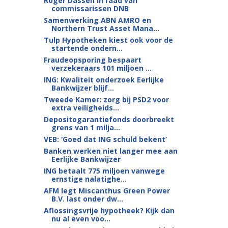
Roger Dassen in raad van
commissarissen DNB
Samenwerking ABN AMRO en
Northern Trust Asset Mana...
Tulp Hypotheken kiest ook voor de
startende ondern...
Fraudeopsporing bespaart
verzekeraars 101 miljoen ...
ING: Kwaliteit onderzoek Eerlijke
Bankwijzer blijf...
Tweede Kamer: zorg bij PSD2 voor
extra veiligheids...
Depositogarantiefonds doorbreekt
grens van 1 milja...
VEB: ‘Goed dat ING schuld bekent’
Banken werken niet langer mee aan
Eerlijke Bankwijzer
ING betaalt 775 miljoen vanwege
ernstige nalatighe...
AFM legt Miscanthus Green Power
B.V. last onder dw...
Aflossingsvrije hypotheek? Kijk dan
nu al even voo...