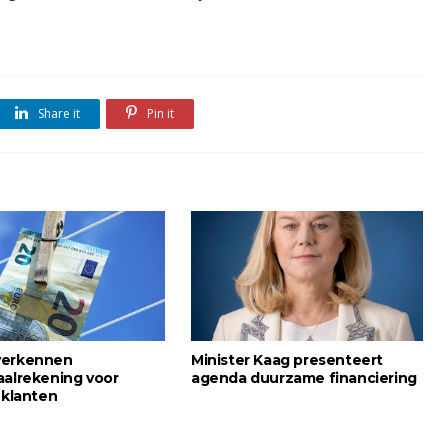
Share it
Pin it
verkennen
Minister Kaag presenteert
aalrekening voor
agenda duurzame financiering
 klanten