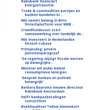
Rabobank financiert
Energietransitie
Trade & commodities partijen en
banken bundelen kr...
ING neemt belang in Brits
fintechplatform voor MKB...
Crowdfundscout start
samenwerking met landelijk de...
ING investeert in Nederlandse
fintech Cobase
Prinsjesdag: povere
pensioenparagraaf
'De regering wijzigt fiscale wetten
op belangrijke...
Minister wil ander beleid
consumptieve leningen
'Gesprek banken en politiek
belangrijk'
Barbara Baarsma nieuwe directeur
Rabobank Amsterdam
Helft bankpasbetalingen
contactloos
Boekhoudtool Tellow binnenkort