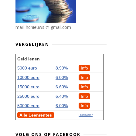
mail: hdnieuws @ gmail.com
VERGELIJKEN
Geld lenen
5000 euro
8.90%
Info
10000 euro
6.00%
Info
15000 euro
6.60%
Info
25000 euro
6,40%
Info
50000 euro
6.00%
Info
Alle Leenrentes
Disclaimer
VOLG ONS OP FACEBOOK