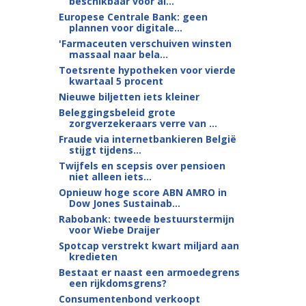
beschikbaar voor al...
Europese Centrale Bank: geen
plannen voor digitale...
'Farmaceuten verschuiven winsten
massaal naar bela...
Toetsrente hypotheken voor vierde
kwartaal 5 procent
Nieuwe biljetten iets kleiner
Beleggingsbeleid grote
zorgverzekeraars verre van ...
Fraude via internetbankieren België
stijgt tijdens...
Twijfels en scepsis over pensioen
niet alleen iets...
Opnieuw hoge score ABN AMRO in
Dow Jones Sustainab...
Rabobank: tweede bestuurstermijn
voor Wiebe Draijer
Spotcap verstrekt kwart miljard aan
kredieten
Bestaat er naast een armoedegrens
een rijkdomsgrens?
Consumentenbond verkoopt