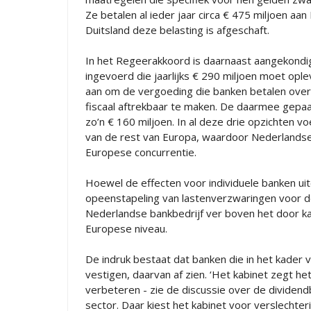
Ze betalen al ieder jaar circa € 475 miljoen aa
Duitsland deze belasting is afgeschaft.
In het Regeerakkoord is daarnaast aangekondi
ingevoerd die jaarlijks € 290 miljoen moet opl
aan om de vergoeding die banken betalen over 
fiscaal aftrekbaar te maken. De daarmee gepaa
zo’n € 160 miljoen. In al deze drie opzichten v
van de rest van Europa, waardoor Nederlandse 
Europese concurrentie.
Hoewel de effecten voor individuele banken ui
opeenstapeling van lastenverzwaringen voor d
Nederlandse bankbedrijf ver boven het door ka
Europese niveau.
De indruk bestaat dat banken die in het kader v
vestigen, daarvan af zien. ‘Het kabinet zegt het
verbeteren - zie de discussie over de dividendb
sector. Daar kiest het kabinet voor verslechteri