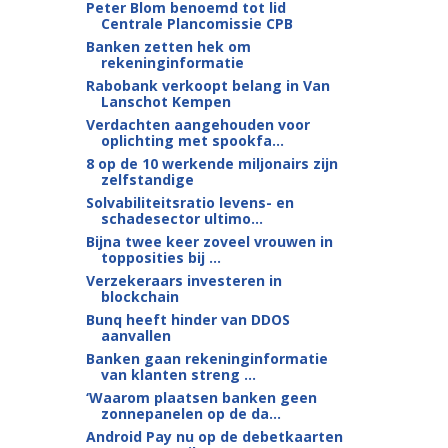
Peter Blom benoemd tot lid
Centrale Plancomissie CPB
Banken zetten hek om
rekeninginformatie
Rabobank verkoopt belang in Van
Lanschot Kempen
Verdachten aangehouden voor
oplichting met spookfa...
8 op de 10 werkende miljonairs zijn
zelfstandige
Solvabiliteitsratio levens- en
schadesector ultimo...
Bijna twee keer zoveel vrouwen in
topposities bij ...
Verzekeraars investeren in
blockchain
Bunq heeft hinder van DDOS
aanvallen
Banken gaan rekeninginformatie
van klanten streng ...
‘Waarom plaatsen banken geen
zonnepanelen op de da...
Android Pay nu op de debetkaarten