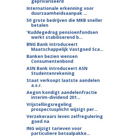
geprivariseerd
Internationale erkenning voor
duurzaamheidsaanpak ...
50 grote bedrijven die MKB sneller
betalen
'Kuddegedrag pensioenfondsen
werkt stabiliserend b...
BNG Bank introduceert
Maatschappelijk Vastgoed Sca...
Banken bezien wensen
Consumentenbond
ASN Bank introduceert ASN
Studentenrekening
Staat verkoopt laatste aandelen
a.s.r.
Aegon kondigt aandelenfractie
interim-dividend 201...
Vrijstellingsregeling
prospectusplicht wijzigt per...
Verzekeraars leven zelfregulering
goed na
ING wijzigt tarieven voor
particuliere betaalpakke...