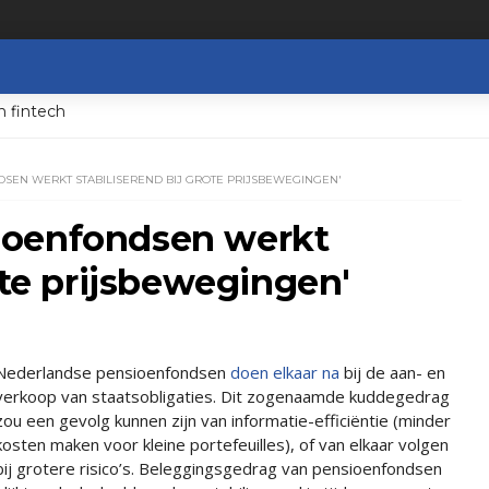
n fintech
EN WERKT STABILISEREND BIJ GROTE PRIJSBEWEGINGEN'
ioenfondsen werkt
ote prijsbewegingen'
Nederlandse pensioenfondsen
doen elkaar na
bij de aan- en
verkoop van staatsobligaties. Dit zogenaamde kuddegedrag
zou een gevolg kunnen zijn van informatie-efficiëntie (minder
kosten maken voor kleine portefeuilles), of van elkaar volgen
bij grotere risico’s. Beleggingsgedrag van pensioenfondsen