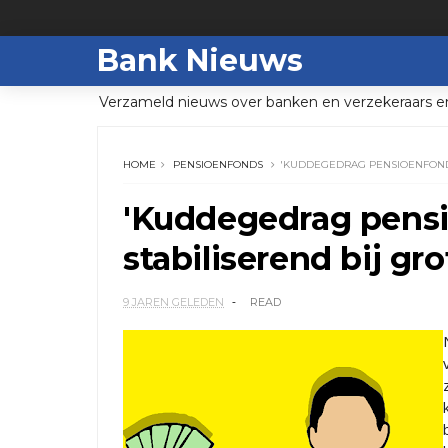
Bank Nieuws
Verzameld nieuws over banken en verzekeraars e
HOME
PENSIOENFONDS
'KUDDEGEDRAG PENSIOENFONDS
'Kuddegedrag pens
stabiliserend bij gr
9 JAREN GELEDEN
READ