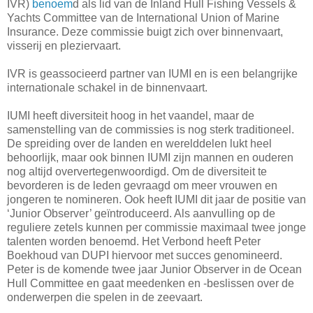
IVR)
benoem
d als lid van de Inland Hull Fishing Vessels &
Yachts Committee van de International Union of Marine
Insurance. Deze commissie buigt zich over binnenvaart,
visserij en pleziervaart.
IVR is geassocieerd partner van IUMI en is een belangrijke
internationale schakel in de binnenvaart.
IUMI heeft diversiteit hoog in het vaandel, maar de
samenstelling van de commissies is nog sterk traditioneel.
De spreiding over de landen en werelddelen lukt heel
behoorlijk, maar ook binnen IUMI zijn mannen en ouderen
nog altijd oververtegenwoordigd. Om de diversiteit te
bevorderen is de leden gevraagd om meer vrouwen en
jongeren te nomineren. Ook heeft IUMI dit jaar de positie van
‘Junior Observer’ geïntroduceerd. Als aanvulling op de
reguliere zetels kunnen per commissie maximaal twee jonge
talenten worden benoemd. Het Verbond heeft Peter
Boekhoud van DUPI hiervoor met succes genomineerd.
Peter is de komende twee jaar Junior Observer in de Ocean
Hull Committee en gaat meedenken en -beslissen over de
onderwerpen die spelen in de zeevaart.