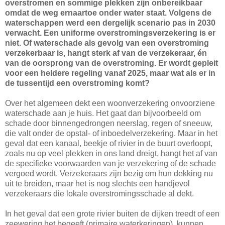
overstromen en sommige plekken zijn onbereikbaar
omdat de weg ernaartoe onder water staat. Volgens de
waterschappen werd een dergelijk scenario pas in 2030
verwacht. Een uniforme overstromingsverzekering is er
niet. Of waterschade als gevolg van een overstroming
verzekerbaar is, hangt sterk af van de verzekeraar, én
van de oorsprong van de overstroming. Er wordt gepleit
voor een heldere regeling vanaf 2025, maar wat als er in
de tussentijd een overstroming komt?
Over het algemeen dekt een woonverzekering onvoorziene
waterschade aan je huis. Het gaat dan bijvoorbeeld om
schade door binnengedrongen neerslag, regen of sneeuw,
die valt onder de opstal- of inboedelverzekering. Maar in het
geval dat een kanaal, beekje of rivier in de buurt overloopt,
zoals nu op veel plekken in ons land dreigt, hangt het af van
de specifieke voorwaarden van je verzekering of de schade
vergoed wordt. Verzekeraars zijn bezig om hun dekking nu
uit te breiden, maar het is nog slechts een handjevol
verzekeraars die lokale overstromingsschade al dekt.
In het geval dat een grote rivier buiten de dijken treedt of een
zeewering het begeeft (primaire waterkeringen), kunnen