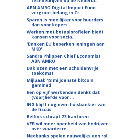
techbedrijven op de Nederla...
ABN AMRO Digital Impact Fund
vergroot belang in Cr...
Sparen is moeilijker voor huurders
dan voor kopers
Werken met betaalprofielen biedt
kansen voor socia...
'Banken EU beperken leningen aan
MKB'
Sandra Phlippen Chief Economist
ABN AMRO
Daklozen met een schuldenvrije
toekomst
Mijlpaal: 18 miljoenste bitcoin
gemined
Een op vijf werkenden denkt dat
(voor)liefde voor ...
ING blijft nog even huisbankier van
de fiscus
Belfius schrapt 23 kantoren
VEB wil meer openheid van bedrijven
over waardecre...
Neobanks spelen nauwelijks een rol