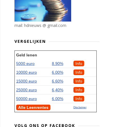
mail: hdnieuws @ gmail.com
VERGELIJKEN
Geld lenen
5000 euro
8.90%
Info
10000 euro
6.00%
Info
15000 euro
6.60%
Info
25000 euro
6,40%
Info
50000 euro
6.00%
Info
Alle Leenrentes
Disclaimer
VOLG ONS OP FACEBOOK