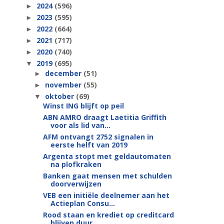
2024
(596)
►
2023
(595)
►
2022
(664)
►
2021
(717)
►
2020
(740)
►
2019
(695)
▼
december
(51)
►
november
(55)
►
oktober
(69)
▼
Winst ING blijft op peil
ABN AMRO draagt Laetitia Griffith
voor als lid van...
AFM ontvangt 2752 signalen in
eerste helft van 2019
Argenta stopt met geldautomaten
na plofkraken
Banken gaat mensen met schulden
doorverwijzen
VEB een initiële deelnemer aan het
Actieplan Consu...
Rood staan en krediet op creditcard
blijven duur, ...