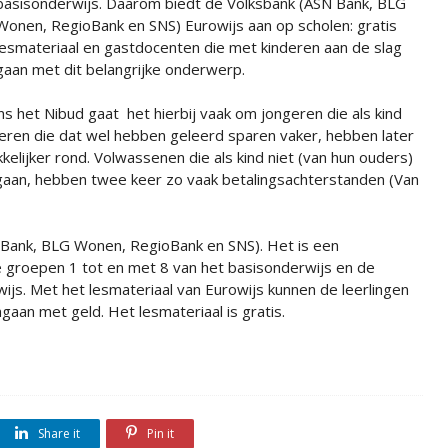
basisonderwijs. Daarom biedt de Volksbank (ASN Bank, BLG
Wonen, RegioBank en SNS) Eurowijs aan op scholen: gratis
lesmateriaal en gastdocenten die met kinderen aan de slag
gaan met dit belangrijke onderwerp.
 het Nibud gaat het hierbij vaak om jongeren die als kind
eren die dat wel hebben geleerd sparen vaker, hebben later
lijker rond. Volwassenen die als kind niet (van hun ouders)
aan, hebben twee keer zo vaak betalingsachterstanden (Van
SN Bank, BLG Wonen, RegioBank en SNS). Het is een
de groepen 1 tot en met 8 van het basisonderwijs en de
s. Met het lesmateriaal van Eurowijs kunnen de leerlingen
aan met geld. Het lesmateriaal is gratis.
Share it
Pin it