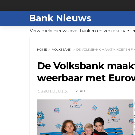
Bank Nieuws
Verzameld nieuws over banken en verzekeraars e
HOME
VOLKSBANK
DE VOLKSBANK MAAKT KINDEREN FI
De Volksbank maakt
weerbaar met Eurow
7 JAREN GELEDEN
READ