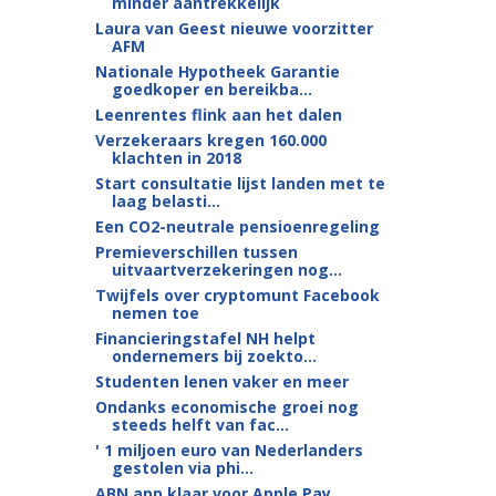
minder aantrekkelijk
Laura van Geest nieuwe voorzitter
AFM
Nationale Hypotheek Garantie
goedkoper en bereikba...
Leenrentes flink aan het dalen
Verzekeraars kregen 160.000
klachten in 2018
Start consultatie lijst landen met te
laag belasti...
Een CO2-neutrale pensioenregeling
Premieverschillen tussen
uitvaartverzekeringen nog...
Twijfels over cryptomunt Facebook
nemen toe
Financieringstafel NH helpt
ondernemers bij zoekto...
Studenten lenen vaker en meer
Ondanks economische groei nog
steeds helft van fac...
' 1 miljoen euro van Nederlanders
gestolen via phi...
ABN app klaar voor Apple Pay