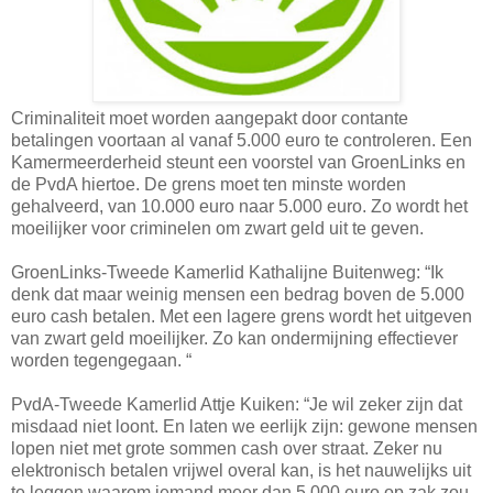
Criminaliteit moet worden aangepakt door contante
betalingen voortaan al vanaf 5.000 euro te controleren. Een
Kamermeerderheid steunt een voorstel van GroenLinks en
de PvdA hiertoe. De grens moet ten minste worden
gehalveerd, van 10.000 euro naar 5.000 euro. Zo wordt het
moeilijker voor criminelen om zwart geld uit te geven.
GroenLinks-Tweede Kamerlid Kathalijne Buitenweg: “Ik
denk dat maar weinig mensen een bedrag boven de 5.000
euro cash betalen. Met een lagere grens wordt het uitgeven
van zwart geld moeilijker. Zo kan ondermijning effectiever
worden tegengegaan. “
PvdA-Tweede Kamerlid Attje Kuiken: “Je wil zeker zijn dat
misdaad niet loont. En laten we eerlijk zijn: gewone mensen
lopen niet met grote sommen cash over straat. Zeker nu
elektronisch betalen vrijwel overal kan, is het nauwelijks uit
te leggen waarom iemand meer dan 5.000 euro op zak zou