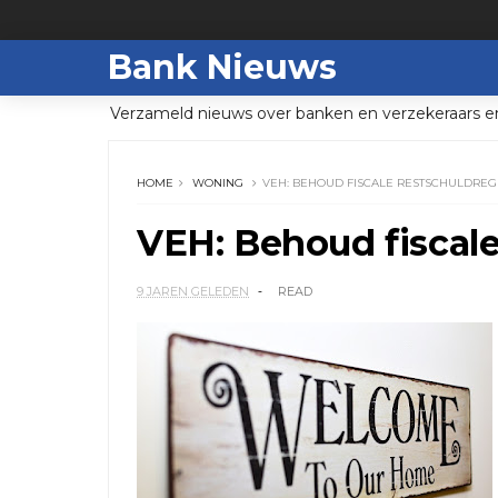
Bank Nieuws
Verzameld nieuws over banken en verzekeraars e
HOME
WONING
VEH: BEHOUD FISCALE RESTSCHULDREG
VEH: Behoud fiscale
9 JAREN GELEDEN
READ