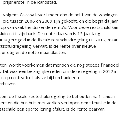
prijsherstel in de Randstad.
Volgens Calcasa levert meer dan de helft van de woningen
die tussen 2006 en 2009 zijn gekocht, en die begin dit jaar
op van vaak tienduizenden euro’s. Voor deze restschuld kan
uiten bij zijn bank. De rente daarvan is 15 jaar lang
t is geregeld in de fiscale restschuldregeling uit 2012, maar
restschuldregeling vervalt, is de rente over nieuwe
door stijgen de netto maandlasten.
etten, wordt voorkomen dat mensen die nog steeds financieel
is. Dit was een belangrijke reden om deze regeling in 2012 in
n op renteaftrek als ze bij hun bank een
erhuizen.
loem de fiscale restschuldregeling te behouden na 1 januari
ensen die hun huis met verlies verkopen een steuntje in de
tschuld een aparte lening afsluit, is de rente daarvan