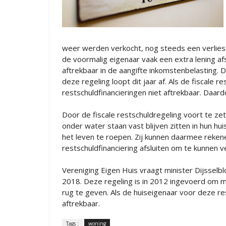
weer werden verkocht, nog steeds een verlies 
de voormalig eigenaar vaak een extra lening afsl
aftrekbaar in de aangifte inkomstenbelasting. Di
deze regeling loopt dit jaar af. Als de fiscale 
restschuldfinancieringen niet aftrekbaar. Daar
Door de fiscale restschuldregeling voort te z
onder water staan vast blijven zitten in hun hu
het leven te roepen. Zij kunnen daarmee rekene
restschuldfinanciering afsluiten om te kunnen v
Vereniging Eigen Huis vraagt minister Dijsselb
2018. Deze regeling is in 2012 ingevoerd om m
rug te geven. Als de huiseigenaar voor deze res
aftrekbaar.
Tags :
woning