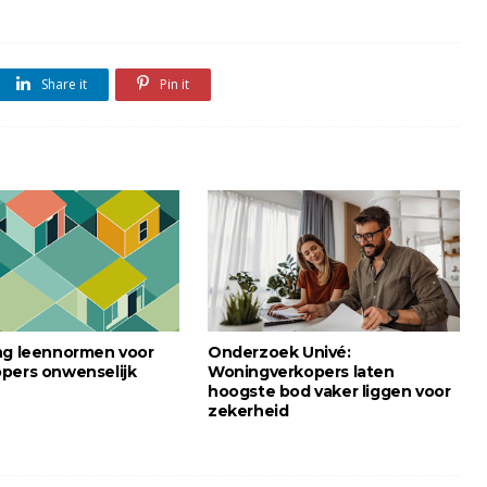
Share it
Pin it
ng leennormen voor
Onderzoek Univé:
pers onwenselijk
Woningverkopers laten
hoogste bod vaker liggen voor
zekerheid