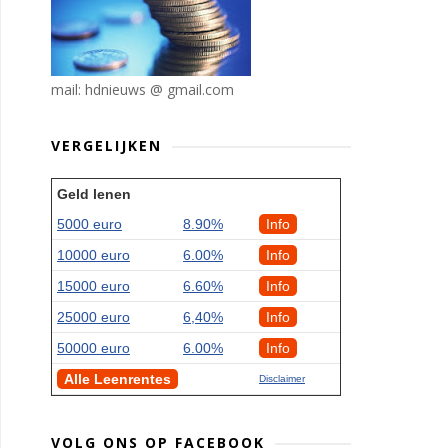
mail: hdnieuws @ gmail.com
VERGELIJKEN
Geld lenen
5000 euro
8.90%
Info
10000 euro
6.00%
Info
15000 euro
6.60%
Info
25000 euro
6,40%
Info
50000 euro
6.00%
Info
Alle Leenrentes
Disclaimer
VOLG ONS OP FACEBOOK