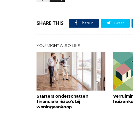
SHARE THIS
Share it
Tweet
YOU MIGHT ALSO LIKE
Starters onderschatten
Verruimi
financiële risico’s bij
huizenko
woningaankoop